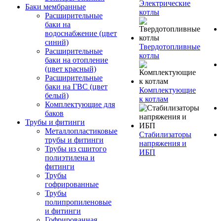
Электрические
Баки мембранные
котлы
Расширительные
баки на
водоснабжение (цвет
синий)
Твердотопливные
Расширительные
котлы
баки на отопление
(цвет красный)
Расширительные
баки на ГВС (цвет
Комплектующие
белый)
к котлам
Комплектующие для
баков
Трубы и фитинги
Металлопластиковые
Стабилизаторы
трубы и фитинги
напряжения и
Трубы из сшитого
ИБП
полиэтилена и
фитинги
Трубы
гофрированные
Трубы
полипропиленовые
и фитинги
Гофрированная