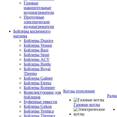
Газовые
накопительные
водонагреватели
Проточные
электрические
водонагреватели
Бойлеры косвенного
нагрева
Бойлеры Drazice
Бойлеры Vessen
Бойлеры Baxi
Бойлеры Stout
Бойлеры ACV
Бойлеры Hajdu
Бойлеры Royal
Thermo
Бойлеры Galmet
Бойлеры Eterna
Бойлеры Rommer
Котлы отопления
Комплектующие для
Ради
бойлеров
Буферные емкости
Газовые котлы
Бойлеры Gekon
Бойлеры Termica
Бойлеры Thermex