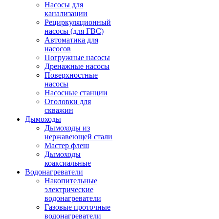
Насосы для
канализации
Рециркуляционный
насосы (для ГВС)
Автоматика для
насосов
Погружные насосы
Дренажные насосы
Поверхностные
насосы
Насосные станции
Оголовки для
скважин
Дымоходы
Дымоходы из
нержавеющей стали
Мастер флеш
Дымоходы
коаксиальные
Водонагреватели
Накопительные
электрические
водонагреватели
Газовые проточные
водонагреватели