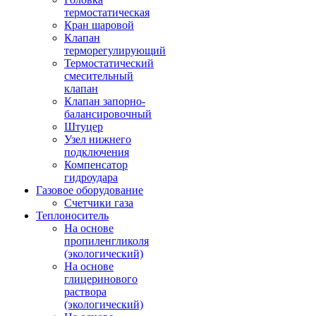
термостатическая
Кран шаровой
Клапан
терморегулирующий
Термостатический
смесительный
клапан
Клапан запорно-
балансировочный
Штуцер
Узел нижнего
подключения
Компенсатор
гидроудара
Газовое оборудование
Счетчики газа
Теплоноситель
На основе
пропиленгликоля
(экологический)
На основе
глицеринового
раствора
(экологический)