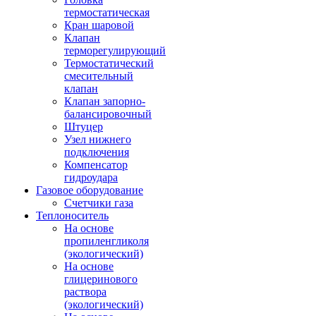
термостатическая
Кран шаровой
Клапан
терморегулирующий
Термостатический
смесительный
клапан
Клапан запорно-
балансировочный
Штуцер
Узел нижнего
подключения
Компенсатор
гидроудара
Газовое оборудование
Счетчики газа
Теплоноситель
На основе
пропиленгликоля
(экологический)
На основе
глицеринового
раствора
(экологический)