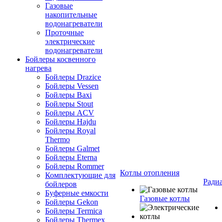
Газовые
накопительные
водонагреватели
Проточные
электрические
водонагреватели
Бойлеры косвенного
нагрева
Бойлеры Drazice
Бойлеры Vessen
Бойлеры Baxi
Бойлеры Stout
Бойлеры ACV
Бойлеры Hajdu
Бойлеры Royal
Thermo
Бойлеры Galmet
Бойлеры Eterna
Бойлеры Rommer
Котлы отопления
Комплектующие для
Ради
бойлеров
Буферные емкости
Газовые котлы
Бойлеры Gekon
Бойлеры Termica
Бойлеры Thermex