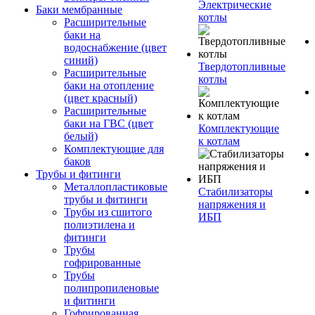
Электрические
Баки мембранные
котлы
Расширительные
баки на
водоснабжение (цвет
синий)
Твердотопливные
Расширительные
котлы
баки на отопление
(цвет красный)
Расширительные
баки на ГВС (цвет
Комплектующие
белый)
к котлам
Комплектующие для
баков
Трубы и фитинги
Металлопластиковые
Стабилизаторы
трубы и фитинги
напряжения и
Трубы из сшитого
ИБП
полиэтилена и
фитинги
Трубы
гофрированные
Трубы
полипропиленовые
и фитинги
Гофрированная