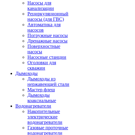
Насосы для
канализации
Рециркуляционный
насосы (для ГВС)
Автоматика для
насосов
Погружные насосы
Дренажные насосы
Поверхностные
насосы
Насосные станции
Оголовки для
скважин
Дымоходы
Дымоходы из
нержавеющей стали
Мастер флеш
Дымоходы
коаксиальные
Водонагреватели
Накопительные
электрические
водонагреватели
Газовые проточные
водонагреватели