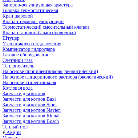
Запорно-регулирующая арматура
Головка термостатическая
Кран шаровой
Клапан терморегулирующий
Термостатический смесительный клапан
Клапан запорно-балансировочный
Штуцер
Узел нижнего подключения
Компенсатор гидроудара
Газовое оборудование
Счетчики газа
Теплоноситель
На основе пропиленгликоля (экологический)
На основе глицеринового раствора (экологический)
На основе этиленгликоля
Котловая вода
Запчасти для котлов
Запчасти для котлов Baxi
Запчасти для котлов Stout
Запчасти для котлов Navien
Запчасти для котлов Rinnai
Запчасти для котлов Bosch
Теплый пол
Акции
Услуги