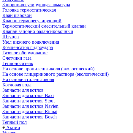
Запорно-регулирующая арматура
Головка термостатическая
Кран шаровой
Клапан терморегулирующий
Термостатический смесительный клапан
Клапан запорно-балансировочный
Штуцер
Узел нижнего подключения
Компенсатор гидроудара
Газовое оборудование
Счетчики газа
Теплоноситель
На основе пропиленгликоля (экологический)
На основе глицеринового раствора (экологический)
На основе этиленгликоля
Котловая вода
Запчасти для котлов
Запчасти для котлов Baxi
Запчасти для котлов Stout
Запчасти для котлов Navien
Запчасти для котлов Rinnai
Запчасти для котлов Bosch
Теплый пол
Акции
Услуги