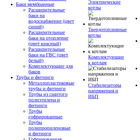
Электрические
Баки мембранные
котлы
Расширительные
баки на
водоснабжение (цвет
синий)
Твердотопливные
Расширительные
котлы
баки на отопление
(цвет красный)
Расширительные
баки на ГВС (цвет
Комплектующие
белый)
к котлам
Комплектующие для
баков
Трубы и фитинги
Металлопластиковые
Стабилизаторы
трубы и фитинги
напряжения и
Трубы из сшитого
ИБП
полиэтилена и
фитинги
Трубы
гофрированные
Трубы
полипропиленовые
и фитинги
Гофрированная