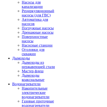
Насосы для
канализации
Рециркуляционный
насосы (для ГВС)
Автоматика для
насосов
Погружные насосы
Дренажные насосы
Поверхностные
насосы
Насосные станции
Оголовки для
скважин
Дымоходы
Дымоходы из
нержавеющей стали
Мастер флеш
Дымоходы
коаксиальные
Водонагреватели
Накопительные
электрические
водонагреватели
Газовые проточные
водонагреватели