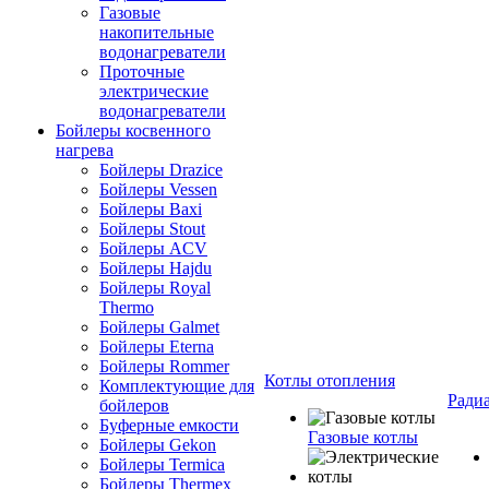
Газовые
накопительные
водонагреватели
Проточные
электрические
водонагреватели
Бойлеры косвенного
нагрева
Бойлеры Drazice
Бойлеры Vessen
Бойлеры Baxi
Бойлеры Stout
Бойлеры ACV
Бойлеры Hajdu
Бойлеры Royal
Thermo
Бойлеры Galmet
Бойлеры Eterna
Бойлеры Rommer
Котлы отопления
Комплектующие для
Ради
бойлеров
Буферные емкости
Газовые котлы
Бойлеры Gekon
Бойлеры Termica
Бойлеры Thermex