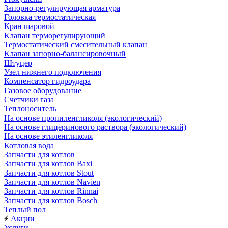
Запорно-регулирующая арматура
Головка термостатическая
Кран шаровой
Клапан терморегулирующий
Термостатический смесительный клапан
Клапан запорно-балансировочный
Штуцер
Узел нижнего подключения
Компенсатор гидроудара
Газовое оборудование
Счетчики газа
Теплоноситель
На основе пропиленгликоля (экологический)
На основе глицеринового раствора (экологический)
На основе этиленгликоля
Котловая вода
Запчасти для котлов
Запчасти для котлов Baxi
Запчасти для котлов Stout
Запчасти для котлов Navien
Запчасти для котлов Rinnai
Запчасти для котлов Bosch
Теплый пол
Акции
Услуги