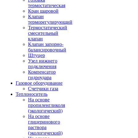
термостатическая
Кран шаровой
Клапан
терморегулирующий
Термостатический
смесительный
клапан
Клапан запорно-
балансировочный
Штуцер
Узел нижнего
подключения
Компенсатор
гидроудара
Газовое оборудование
Счетчики газа
Теплоноситель
На основе
пропиленгликоля
(экологический)
На основе
глицеринового
раствора
(экологический)