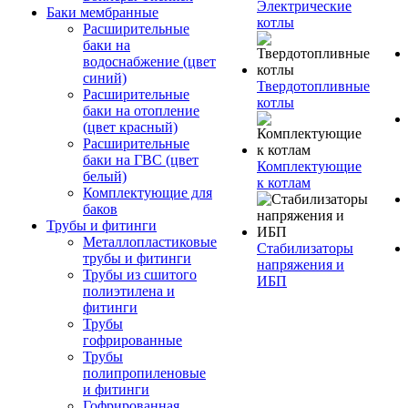
Электрические
Баки мембранные
котлы
Расширительные
баки на
водоснабжение (цвет
синий)
Твердотопливные
Расширительные
котлы
баки на отопление
(цвет красный)
Расширительные
баки на ГВС (цвет
Комплектующие
белый)
к котлам
Комплектующие для
баков
Трубы и фитинги
Металлопластиковые
Стабилизаторы
трубы и фитинги
напряжения и
Трубы из сшитого
ИБП
полиэтилена и
фитинги
Трубы
гофрированные
Трубы
полипропиленовые
и фитинги
Гофрированная