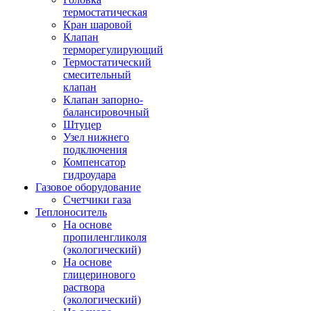
термостатическая
Кран шаровой
Клапан
терморегулирующий
Термостатический
смесительный
клапан
Клапан запорно-
балансировочный
Штуцер
Узел нижнего
подключения
Компенсатор
гидроудара
Газовое оборудование
Счетчики газа
Теплоноситель
На основе
пропиленгликоля
(экологический)
На основе
глицеринового
раствора
(экологический)