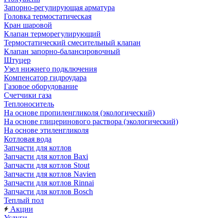
Запорно-регулирующая арматура
Головка термостатическая
Кран шаровой
Клапан терморегулирующий
Термостатический смесительный клапан
Клапан запорно-балансировочный
Штуцер
Узел нижнего подключения
Компенсатор гидроудара
Газовое оборудование
Счетчики газа
Теплоноситель
На основе пропиленгликоля (экологический)
На основе глицеринового раствора (экологический)
На основе этиленгликоля
Котловая вода
Запчасти для котлов
Запчасти для котлов Baxi
Запчасти для котлов Stout
Запчасти для котлов Navien
Запчасти для котлов Rinnai
Запчасти для котлов Bosch
Теплый пол
Акции
Услуги