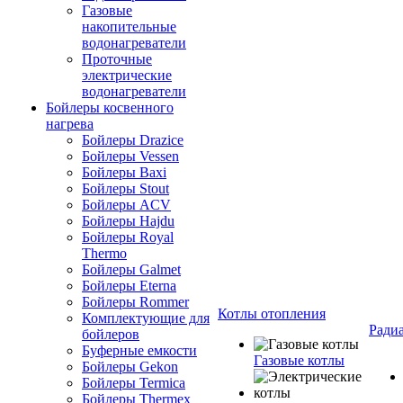
Газовые
накопительные
водонагреватели
Проточные
электрические
водонагреватели
Бойлеры косвенного
нагрева
Бойлеры Drazice
Бойлеры Vessen
Бойлеры Baxi
Бойлеры Stout
Бойлеры ACV
Бойлеры Hajdu
Бойлеры Royal
Thermo
Бойлеры Galmet
Бойлеры Eterna
Бойлеры Rommer
Котлы отопления
Комплектующие для
Ради
бойлеров
Буферные емкости
Газовые котлы
Бойлеры Gekon
Бойлеры Termica
Бойлеры Thermex