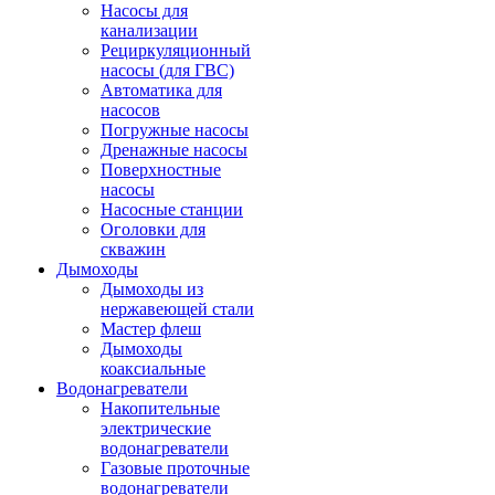
Насосы для
канализации
Рециркуляционный
насосы (для ГВС)
Автоматика для
насосов
Погружные насосы
Дренажные насосы
Поверхностные
насосы
Насосные станции
Оголовки для
скважин
Дымоходы
Дымоходы из
нержавеющей стали
Мастер флеш
Дымоходы
коаксиальные
Водонагреватели
Накопительные
электрические
водонагреватели
Газовые проточные
водонагреватели