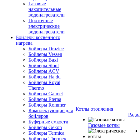
Газовые
накопительные
водонагреватели
Проточные
электрические
водонагреватели
Бойлеры косвенного
нагрева
Бойлеры Drazice
Бойлеры Vessen
Бойлеры Baxi
Бойлеры Stout
Бойлеры ACV
Бойлеры Hajdu
Бойлеры Royal
Thermo
Бойлеры Galmet
Бойлеры Eterna
Бойлеры Rommer
Котлы отопления
Комплектующие для
Ради
бойлеров
Буферные емкости
Газовые котлы
Бойлеры Gekon
Бойлеры Termica
Бойлеры Thermex