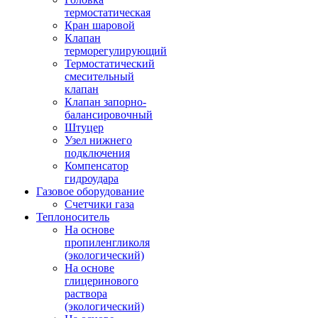
термостатическая
Кран шаровой
Клапан
терморегулирующий
Термостатический
смесительный
клапан
Клапан запорно-
балансировочный
Штуцер
Узел нижнего
подключения
Компенсатор
гидроудара
Газовое оборудование
Счетчики газа
Теплоноситель
На основе
пропиленгликоля
(экологический)
На основе
глицеринового
раствора
(экологический)