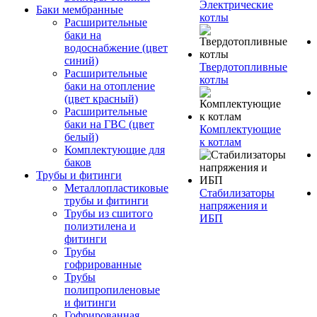
Электрические
Баки мембранные
котлы
Расширительные
баки на
водоснабжение (цвет
синий)
Твердотопливные
Расширительные
котлы
баки на отопление
(цвет красный)
Расширительные
баки на ГВС (цвет
Комплектующие
белый)
к котлам
Комплектующие для
баков
Трубы и фитинги
Металлопластиковые
Стабилизаторы
трубы и фитинги
напряжения и
Трубы из сшитого
ИБП
полиэтилена и
фитинги
Трубы
гофрированные
Трубы
полипропиленовые
и фитинги
Гофрированная