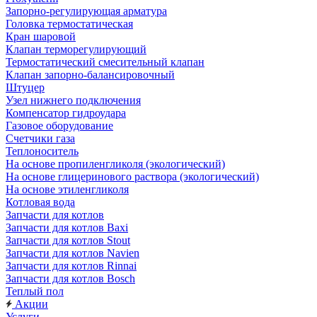
Запорно-регулирующая арматура
Головка термостатическая
Кран шаровой
Клапан терморегулирующий
Термостатический смесительный клапан
Клапан запорно-балансировочный
Штуцер
Узел нижнего подключения
Компенсатор гидроудара
Газовое оборудование
Счетчики газа
Теплоноситель
На основе пропиленгликоля (экологический)
На основе глицеринового раствора (экологический)
На основе этиленгликоля
Котловая вода
Запчасти для котлов
Запчасти для котлов Baxi
Запчасти для котлов Stout
Запчасти для котлов Navien
Запчасти для котлов Rinnai
Запчасти для котлов Bosch
Теплый пол
Акции
Услуги