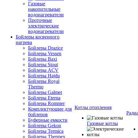
Газовые
накопительные
водонагреватели
Проточные
электрические
водонагреватели
Бойлеры косвенного
нагрева
Бойлеры Drazice
Бойлеры Vessen
Бойлеры Baxi
Бойлеры Stout
Бойлеры ACV
Бойлеры Hajdu
Бойлеры Royal
Thermo
Бойлеры Galmet
Бойлеры Eterna
Бойлеры Rommer
Котлы отопления
Комплектующие для
Ради
бойлеров
Буферные емкости
Газовые котлы
Бойлеры Gekon
Бойлеры Termica
Бойлеры Thermex