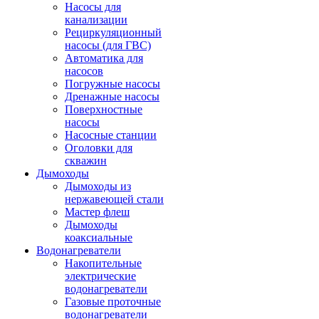
Насосы для
канализации
Рециркуляционный
насосы (для ГВС)
Автоматика для
насосов
Погружные насосы
Дренажные насосы
Поверхностные
насосы
Насосные станции
Оголовки для
скважин
Дымоходы
Дымоходы из
нержавеющей стали
Мастер флеш
Дымоходы
коаксиальные
Водонагреватели
Накопительные
электрические
водонагреватели
Газовые проточные
водонагреватели