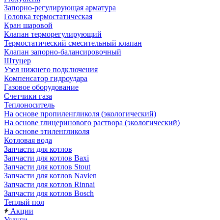
Запорно-регулирующая арматура
Головка термостатическая
Кран шаровой
Клапан терморегулирующий
Термостатический смесительный клапан
Клапан запорно-балансировочный
Штуцер
Узел нижнего подключения
Компенсатор гидроудара
Газовое оборудование
Счетчики газа
Теплоноситель
На основе пропиленгликоля (экологический)
На основе глицеринового раствора (экологический)
На основе этиленгликоля
Котловая вода
Запчасти для котлов
Запчасти для котлов Baxi
Запчасти для котлов Stout
Запчасти для котлов Navien
Запчасти для котлов Rinnai
Запчасти для котлов Bosch
Теплый пол
Акции
Услуги