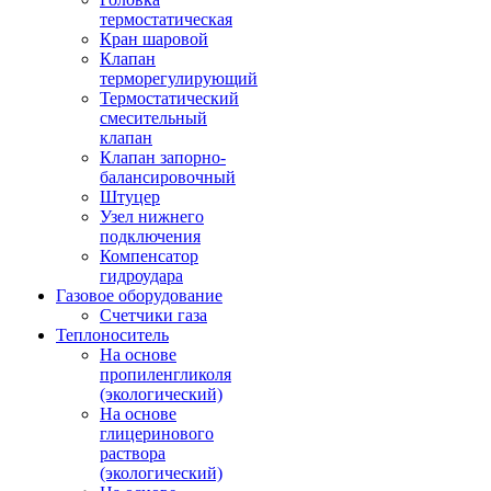
термостатическая
Кран шаровой
Клапан
терморегулирующий
Термостатический
смесительный
клапан
Клапан запорно-
балансировочный
Штуцер
Узел нижнего
подключения
Компенсатор
гидроудара
Газовое оборудование
Счетчики газа
Теплоноситель
На основе
пропиленгликоля
(экологический)
На основе
глицеринового
раствора
(экологический)