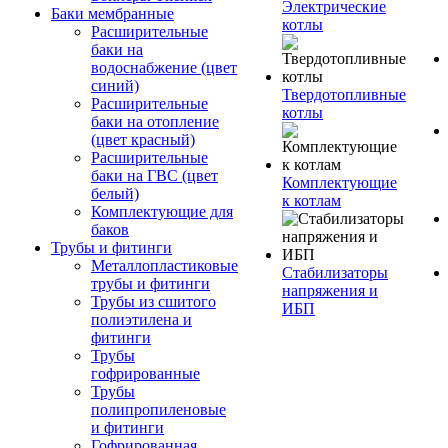
Электрические
Баки мембранные
котлы
Расширительные
баки на
водоснабжение (цвет
синий)
Твердотопливные
Расширительные
котлы
баки на отопление
(цвет красный)
Расширительные
баки на ГВС (цвет
Комплектующие
белый)
к котлам
Комплектующие для
баков
Трубы и фитинги
Металлопластиковые
Стабилизаторы
трубы и фитинги
напряжения и
Трубы из сшитого
ИБП
полиэтилена и
фитинги
Трубы
гофрированные
Трубы
полипропиленовые
и фитинги
Гофрированная