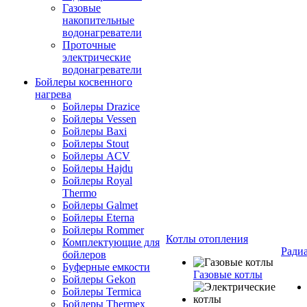
Газовые
накопительные
водонагреватели
Проточные
электрические
водонагреватели
Бойлеры косвенного
нагрева
Бойлеры Drazice
Бойлеры Vessen
Бойлеры Baxi
Бойлеры Stout
Бойлеры ACV
Бойлеры Hajdu
Бойлеры Royal
Thermo
Бойлеры Galmet
Бойлеры Eterna
Бойлеры Rommer
Котлы отопления
Комплектующие для
Ради
бойлеров
Буферные емкости
Газовые котлы
Бойлеры Gekon
Бойлеры Termica
Бойлеры Thermex