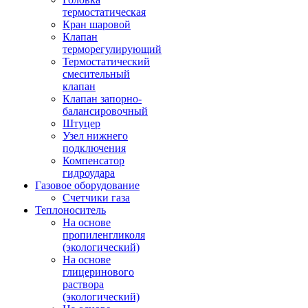
термостатическая
Кран шаровой
Клапан
терморегулирующий
Термостатический
смесительный
клапан
Клапан запорно-
балансировочный
Штуцер
Узел нижнего
подключения
Компенсатор
гидроудара
Газовое оборудование
Счетчики газа
Теплоноситель
На основе
пропиленгликоля
(экологический)
На основе
глицеринового
раствора
(экологический)