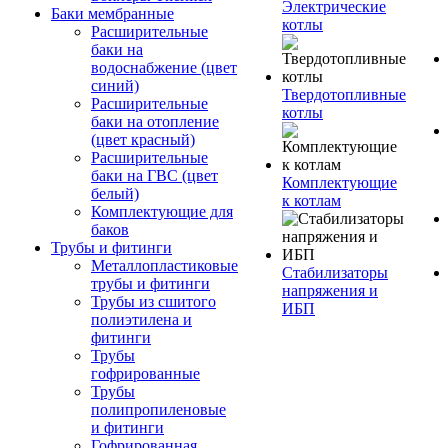
Электрические
Баки мембранные
котлы
Расширительные
баки на
водоснабжение (цвет
синий)
Твердотопливные
Расширительные
котлы
баки на отопление
(цвет красный)
Расширительные
баки на ГВС (цвет
Комплектующие
белый)
к котлам
Комплектующие для
баков
Трубы и фитинги
Металлопластиковые
Стабилизаторы
трубы и фитинги
напряжения и
Трубы из сшитого
ИБП
полиэтилена и
фитинги
Трубы
гофрированные
Трубы
полипропиленовые
и фитинги
Гофрированная