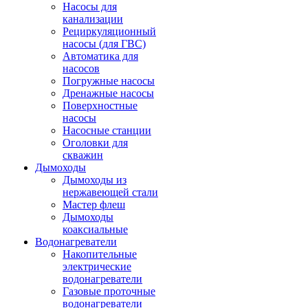
Насосы для
канализации
Рециркуляционный
насосы (для ГВС)
Автоматика для
насосов
Погружные насосы
Дренажные насосы
Поверхностные
насосы
Насосные станции
Оголовки для
скважин
Дымоходы
Дымоходы из
нержавеющей стали
Мастер флеш
Дымоходы
коаксиальные
Водонагреватели
Накопительные
электрические
водонагреватели
Газовые проточные
водонагреватели