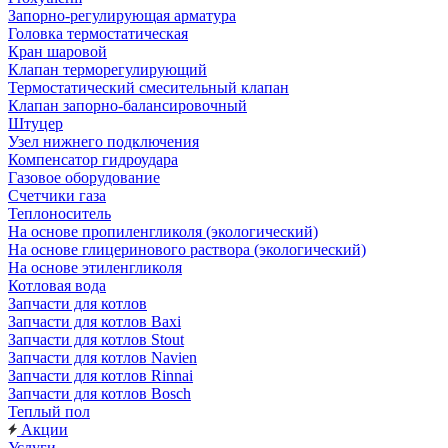
Запорно-регулирующая арматура
Головка термостатическая
Кран шаровой
Клапан терморегулирующий
Термостатический смесительный клапан
Клапан запорно-балансировочный
Штуцер
Узел нижнего подключения
Компенсатор гидроудара
Газовое оборудование
Счетчики газа
Теплоноситель
На основе пропиленгликоля (экологический)
На основе глицеринового раствора (экологический)
На основе этиленгликоля
Котловая вода
Запчасти для котлов
Запчасти для котлов Baxi
Запчасти для котлов Stout
Запчасти для котлов Navien
Запчасти для котлов Rinnai
Запчасти для котлов Bosch
Теплый пол
Акции
Услуги