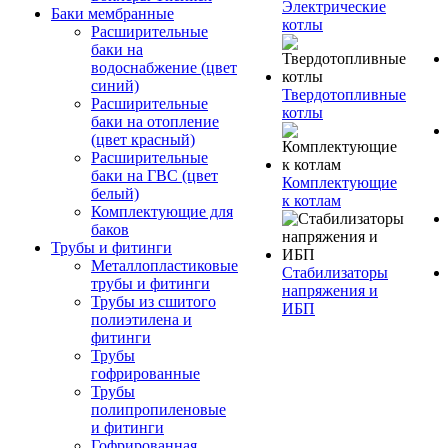
Электрические
Баки мембранные
котлы
Расширительные
баки на
водоснабжение (цвет
синий)
Твердотопливные
Расширительные
котлы
баки на отопление
(цвет красный)
Расширительные
баки на ГВС (цвет
Комплектующие
белый)
к котлам
Комплектующие для
баков
Трубы и фитинги
Металлопластиковые
Стабилизаторы
трубы и фитинги
напряжения и
Трубы из сшитого
ИБП
полиэтилена и
фитинги
Трубы
гофрированные
Трубы
полипропиленовые
и фитинги
Гофрированная