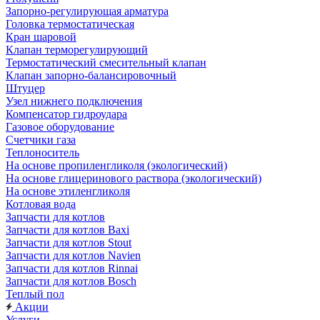
Запорно-регулирующая арматура
Головка термостатическая
Кран шаровой
Клапан терморегулирующий
Термостатический смесительный клапан
Клапан запорно-балансировочный
Штуцер
Узел нижнего подключения
Компенсатор гидроудара
Газовое оборудование
Счетчики газа
Теплоноситель
На основе пропиленгликоля (экологический)
На основе глицеринового раствора (экологический)
На основе этиленгликоля
Котловая вода
Запчасти для котлов
Запчасти для котлов Baxi
Запчасти для котлов Stout
Запчасти для котлов Navien
Запчасти для котлов Rinnai
Запчасти для котлов Bosch
Теплый пол
Акции
Услуги