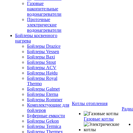
Газовые
накопительные
водонагреватели
Проточные
электрические
водонагреватели
Бойлеры косвенного
нагрева
Бойлеры Drazice
Бойлеры Vessen
Бойлеры Baxi
Бойлеры Stout
Бойлеры ACV
Бойлеры Hajdu
Бойлеры Royal
Thermo
Бойлеры Galmet
Бойлеры Eterna
Бойлеры Rommer
Котлы отопления
Комплектующие для
Ради
бойлеров
Буферные емкости
Газовые котлы
Бойлеры Gekon
Бойлеры Termica
Бойлеры Thermex