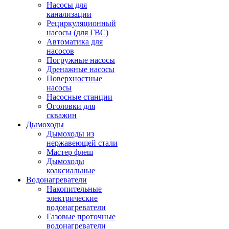
Насосы для
канализации
Рециркуляционный
насосы (для ГВС)
Автоматика для
насосов
Погружные насосы
Дренажные насосы
Поверхностные
насосы
Насосные станции
Оголовки для
скважин
Дымоходы
Дымоходы из
нержавеющей стали
Мастер флеш
Дымоходы
коаксиальные
Водонагреватели
Накопительные
электрические
водонагреватели
Газовые проточные
водонагреватели