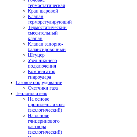
термостатическая
Кран шаровой
Клапан
терморегулирующий
Термостатический
смесительный
клапан
Клапан запорно-
балансировочный
Штуцер
Узел нижнего
подключения
Компенсатор
гидроудара
Газовое оборудование
Счетчики газа
Теплоноситель
На основе
пропиленгликоля
(экологический)
На основе
глицеринового
раствора
(экологический)