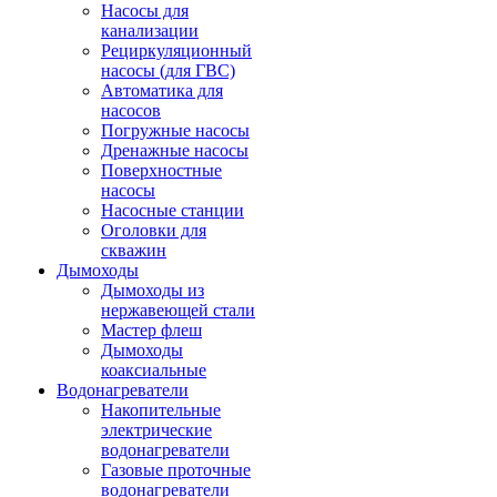
Насосы для
канализации
Рециркуляционный
насосы (для ГВС)
Автоматика для
насосов
Погружные насосы
Дренажные насосы
Поверхностные
насосы
Насосные станции
Оголовки для
скважин
Дымоходы
Дымоходы из
нержавеющей стали
Мастер флеш
Дымоходы
коаксиальные
Водонагреватели
Накопительные
электрические
водонагреватели
Газовые проточные
водонагреватели