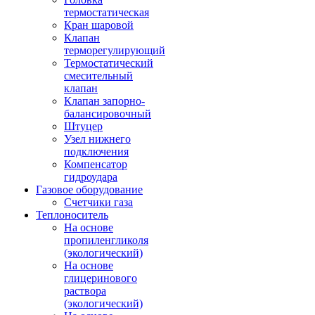
термостатическая
Кран шаровой
Клапан
терморегулирующий
Термостатический
смесительный
клапан
Клапан запорно-
балансировочный
Штуцер
Узел нижнего
подключения
Компенсатор
гидроудара
Газовое оборудование
Счетчики газа
Теплоноситель
На основе
пропиленгликоля
(экологический)
На основе
глицеринового
раствора
(экологический)