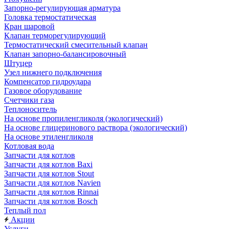
Запорно-регулирующая арматура
Головка термостатическая
Кран шаровой
Клапан терморегулирующий
Термостатический смесительный клапан
Клапан запорно-балансировочный
Штуцер
Узел нижнего подключения
Компенсатор гидроудара
Газовое оборудование
Счетчики газа
Теплоноситель
На основе пропиленгликоля (экологический)
На основе глицеринового раствора (экологический)
На основе этиленгликоля
Котловая вода
Запчасти для котлов
Запчасти для котлов Baxi
Запчасти для котлов Stout
Запчасти для котлов Navien
Запчасти для котлов Rinnai
Запчасти для котлов Bosch
Теплый пол
Акции
Услуги