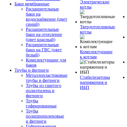
Электрические
Баки мембранные
котлы
Расширительные
баки на
водоснабжение (цвет
синий)
Твердотопливные
Расширительные
котлы
баки на отопление
(цвет красный)
Расширительные
баки на ГВС (цвет
Комплектующие
белый)
к котлам
Комплектующие для
баков
Трубы и фитинги
Металлопластиковые
Стабилизаторы
трубы и фитинги
напряжения и
Трубы из сшитого
ИБП
полиэтилена и
фитинги
Трубы
гофрированные
Трубы
полипропиленовые
и фитинги
Гофрированная