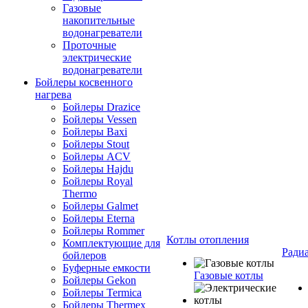
Газовые
накопительные
водонагреватели
Проточные
электрические
водонагреватели
Бойлеры косвенного
нагрева
Бойлеры Drazice
Бойлеры Vessen
Бойлеры Baxi
Бойлеры Stout
Бойлеры ACV
Бойлеры Hajdu
Бойлеры Royal
Thermo
Бойлеры Galmet
Бойлеры Eterna
Бойлеры Rommer
Котлы отопления
Комплектующие для
Ради
бойлеров
Буферные емкости
Газовые котлы
Бойлеры Gekon
Бойлеры Termica
Бойлеры Thermex