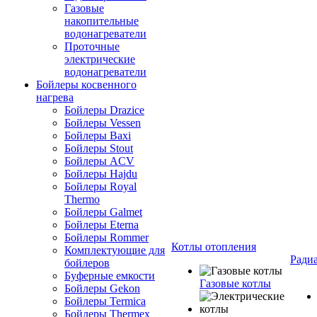
Газовые
накопительные
водонагреватели
Проточные
электрические
водонагреватели
Бойлеры косвенного
нагрева
Бойлеры Drazice
Бойлеры Vessen
Бойлеры Baxi
Бойлеры Stout
Бойлеры ACV
Бойлеры Hajdu
Бойлеры Royal
Thermo
Бойлеры Galmet
Бойлеры Eterna
Бойлеры Rommer
Котлы отопления
Комплектующие для
Ради
бойлеров
Буферные емкости
Газовые котлы
Бойлеры Gekon
Бойлеры Termica
Бойлеры Thermex