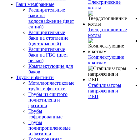
Электрические
Баки мембранные
котлы
Расширительные
баки на
водоснабжение (цвет
синий)
Твердотопливные
Расширительные
котлы
баки на отопление
(цвет красный)
Расширительные
баки на ГВС (цвет
Комплектующие
белый)
к котлам
Комплектующие для
баков
Трубы и фитинги
Металлопластиковые
Стабилизаторы
трубы и фитинги
напряжения и
Трубы из сшитого
ИБП
полиэтилена и
фитинги
Трубы
гофрированные
Трубы
полипропиленовые
и фитинги
Гофрированная