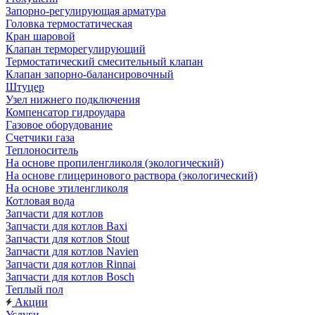
Запорно-регулирующая арматура
Головка термостатическая
Кран шаровой
Клапан терморегулирующий
Термостатический смесительный клапан
Клапан запорно-балансировочный
Штуцер
Узел нижнего подключения
Компенсатор гидроудара
Газовое оборудование
Счетчики газа
Теплоноситель
На основе пропиленгликоля (экологический)
На основе глицеринового раствора (экологический)
На основе этиленгликоля
Котловая вода
Запчасти для котлов
Запчасти для котлов Baxi
Запчасти для котлов Stout
Запчасти для котлов Navien
Запчасти для котлов Rinnai
Запчасти для котлов Bosch
Теплый пол
Акции
Услуги