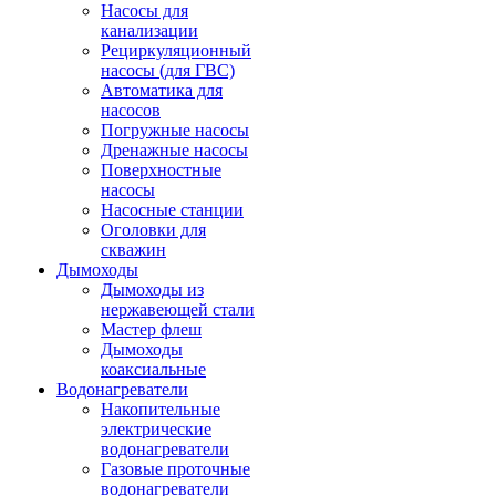
Насосы для
канализации
Рециркуляционный
насосы (для ГВС)
Автоматика для
насосов
Погружные насосы
Дренажные насосы
Поверхностные
насосы
Насосные станции
Оголовки для
скважин
Дымоходы
Дымоходы из
нержавеющей стали
Мастер флеш
Дымоходы
коаксиальные
Водонагреватели
Накопительные
электрические
водонагреватели
Газовые проточные
водонагреватели