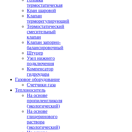
термостатическая
Кран шаровой
Клапан
терморегулирующий
Термостатический
смесительный
клапан
Клапан запорно-
балансировочный
Штуцер
Узел нижнего
подключения
Компенсатор
гидроудара
Газовое оборудование
Счетчики газа
Теплоноситель
На основе
пропиленгликоля
(экологический)
На основе
глицеринового
раствора
(экологический)