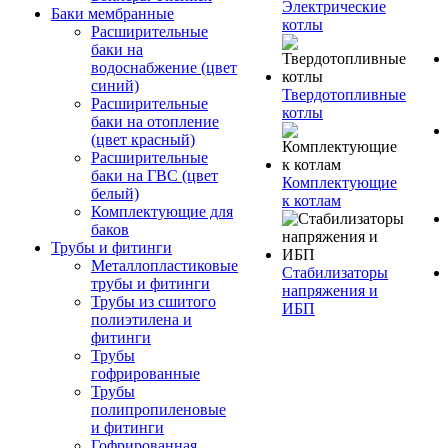
Электрические
Баки мембранные
котлы
Расширительные
баки на
водоснабжение (цвет
синий)
Твердотопливные
Расширительные
котлы
баки на отопление
(цвет красный)
Расширительные
баки на ГВС (цвет
Комплектующие
белый)
к котлам
Комплектующие для
баков
Трубы и фитинги
Металлопластиковые
Стабилизаторы
трубы и фитинги
напряжения и
Трубы из сшитого
ИБП
полиэтилена и
фитинги
Трубы
гофрированные
Трубы
полипропиленовые
и фитинги
Гофрированная