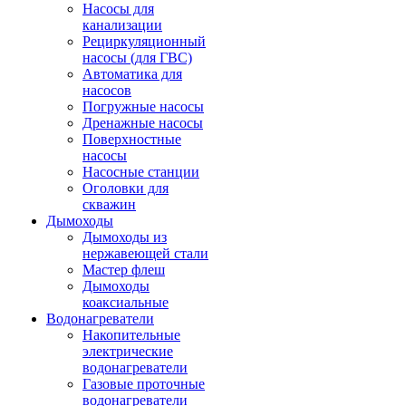
Насосы для
канализации
Рециркуляционный
насосы (для ГВС)
Автоматика для
насосов
Погружные насосы
Дренажные насосы
Поверхностные
насосы
Насосные станции
Оголовки для
скважин
Дымоходы
Дымоходы из
нержавеющей стали
Мастер флеш
Дымоходы
коаксиальные
Водонагреватели
Накопительные
электрические
водонагреватели
Газовые проточные
водонагреватели