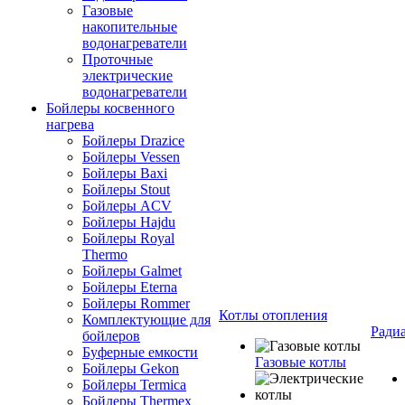
Газовые
накопительные
водонагреватели
Проточные
электрические
водонагреватели
Бойлеры косвенного
нагрева
Бойлеры Drazice
Бойлеры Vessen
Бойлеры Baxi
Бойлеры Stout
Бойлеры ACV
Бойлеры Hajdu
Бойлеры Royal
Thermo
Бойлеры Galmet
Бойлеры Eterna
Бойлеры Rommer
Котлы отопления
Комплектующие для
Ради
бойлеров
Буферные емкости
Газовые котлы
Бойлеры Gekon
Бойлеры Termica
Бойлеры Thermex