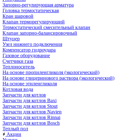
Запорно-регулирующая арматура
Головка термостатическая
Кран шаровой
Клапан терморегулирующий
Термостатический смесительный клапан
Клапан запорно-балансировочный
Штуцер
Узел нижнего подключения
Компенсатор гидроудара
Газовое оборудование
Счетчики газа
Теплоноситель
На основе пропиленгликоля (экологический)
На основе глицеринового раствора (экологический)
На основе этиленгликоля
Котловая вода
Запчасти для котлов
Запчасти для котлов Baxi
Запчасти для котлов Stout
Запчасти для котлов Navien
Запчасти для котлов Rinnai
Запчасти для котлов Bosch
Теплый пол
Акции
Услуги