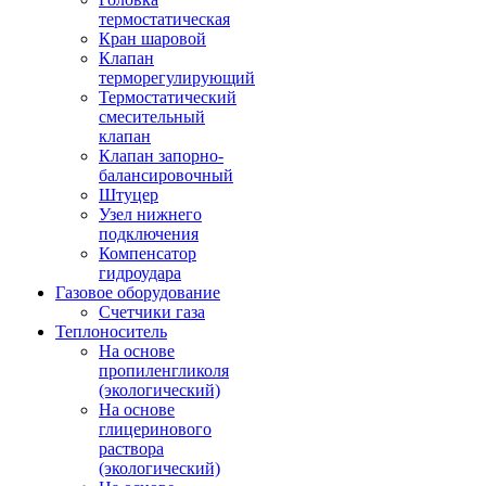
термостатическая
Кран шаровой
Клапан
терморегулирующий
Термостатический
смесительный
клапан
Клапан запорно-
балансировочный
Штуцер
Узел нижнего
подключения
Компенсатор
гидроудара
Газовое оборудование
Счетчики газа
Теплоноситель
На основе
пропиленгликоля
(экологический)
На основе
глицеринового
раствора
(экологический)