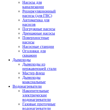
Насосы для
канализации
Рециркуляционный
насосы (для ГВС)
Автоматика для
насосов
Погружные насосы
Дренажные насосы
Поверхностные
насосы
Насосные станции
Оголовки для
скважин
Дымоходы
Дымоходы из
нержавеющей стали
Мастер флеш
Дымоходы
коаксиальные
Водонагреватели
Накопительные
электрические
водонагреватели
Газовые проточные
водонагреватели