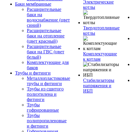
Электрические
Баки мембранные
котлы
Расширительные
баки на
водоснабжение (цвет
синий)
Твердотопливные
Расширительные
котлы
баки на отопление
(цвет красный)
Расширительные
баки на ГВС (цвет
Комплектующие
белый)
к котлам
Комплектующие для
баков
Трубы и фитинги
Металлопластиковые
Стабилизаторы
трубы и фитинги
напряжения и
Трубы из сшитого
ИБП
полиэтилена и
фитинги
Трубы
гофрированные
Трубы
полипропиленовые
и фитинги
Гофрированная