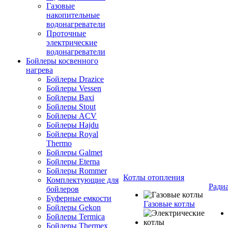
Газовые
накопительные
водонагреватели
Проточные
электрические
водонагреватели
Бойлеры косвенного
нагрева
Бойлеры Drazice
Бойлеры Vessen
Бойлеры Baxi
Бойлеры Stout
Бойлеры ACV
Бойлеры Hajdu
Бойлеры Royal
Thermo
Бойлеры Galmet
Бойлеры Eterna
Бойлеры Rommer
Котлы отопления
Комплектующие для
Ради
бойлеров
Буферные емкости
Газовые котлы
Бойлеры Gekon
Бойлеры Termica
Бойлеры Thermex