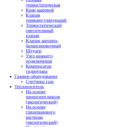
термостатическая
Кран шаровой
Клапан
терморегулирующий
Термостатический
смесительный
клапан
Клапан запорно-
балансировочный
Штуцер
Узел нижнего
подключения
Компенсатор
гидроудара
Газовое оборудование
Счетчики газа
Теплоноситель
На основе
пропиленгликоля
(экологический)
На основе
глицеринового
раствора
(экологический)