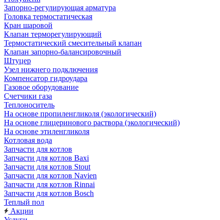
Запорно-регулирующая арматура
Головка термостатическая
Кран шаровой
Клапан терморегулирующий
Термостатический смесительный клапан
Клапан запорно-балансировочный
Штуцер
Узел нижнего подключения
Компенсатор гидроудара
Газовое оборудование
Счетчики газа
Теплоноситель
На основе пропиленгликоля (экологический)
На основе глицеринового раствора (экологический)
На основе этиленгликоля
Котловая вода
Запчасти для котлов
Запчасти для котлов Baxi
Запчасти для котлов Stout
Запчасти для котлов Navien
Запчасти для котлов Rinnai
Запчасти для котлов Bosch
Теплый пол
Акции
Услуги