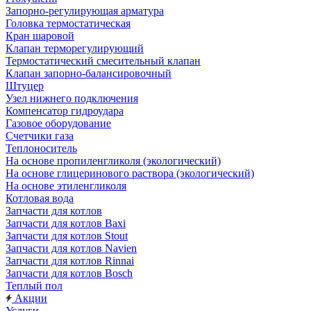
Запорно-регулирующая арматура
Головка термостатическая
Кран шаровой
Клапан терморегулирующий
Термостатический смесительный клапан
Клапан запорно-балансировочный
Штуцер
Узел нижнего подключения
Компенсатор гидроудара
Газовое оборудование
Счетчики газа
Теплоноситель
На основе пропиленгликоля (экологический)
На основе глицеринового раствора (экологический)
На основе этиленгликоля
Котловая вода
Запчасти для котлов
Запчасти для котлов Baxi
Запчасти для котлов Stout
Запчасти для котлов Navien
Запчасти для котлов Rinnai
Запчасти для котлов Bosch
Теплый пол
Акции
Услуги