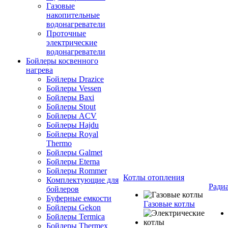
Газовые
накопительные
водонагреватели
Проточные
электрические
водонагреватели
Бойлеры косвенного
нагрева
Бойлеры Drazice
Бойлеры Vessen
Бойлеры Baxi
Бойлеры Stout
Бойлеры ACV
Бойлеры Hajdu
Бойлеры Royal
Thermo
Бойлеры Galmet
Бойлеры Eterna
Бойлеры Rommer
Котлы отопления
Комплектующие для
Ради
бойлеров
Буферные емкости
Газовые котлы
Бойлеры Gekon
Бойлеры Termica
Бойлеры Thermex