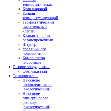
термостатическая
Кран шаровой
Клапан
терморегулирующий
Термостатический
смесительный
клапан
Клапан запорно-
балансировочный
Штуцер
Узел нижнего
подключения
Компенсатор
гидроудара
Газовое оборудование
Счетчики газа
Теплоноситель
На основе
пропиленгликоля
(экологический)
На основе
глицеринового
раствора
(экологический)