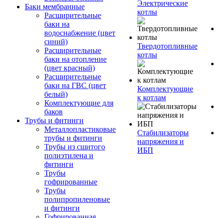
Электрические
Баки мембранные
котлы
Расширительные
баки на
водоснабжение (цвет
синий)
Твердотопливные
Расширительные
котлы
баки на отопление
(цвет красный)
Расширительные
баки на ГВС (цвет
Комплектующие
белый)
к котлам
Комплектующие для
баков
Трубы и фитинги
Металлопластиковые
Стабилизаторы
трубы и фитинги
напряжения и
Трубы из сшитого
ИБП
полиэтилена и
фитинги
Трубы
гофрированные
Трубы
полипропиленовые
и фитинги
Гофрированная