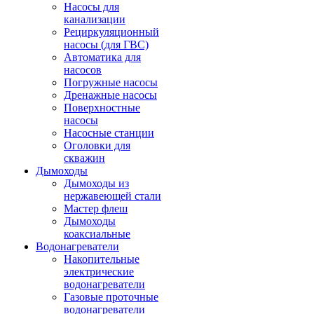
Насосы для
канализации
Рециркуляционный
насосы (для ГВС)
Автоматика для
насосов
Погружные насосы
Дренажные насосы
Поверхностные
насосы
Насосные станции
Оголовки для
скважин
Дымоходы
Дымоходы из
нержавеющей стали
Мастер флеш
Дымоходы
коаксиальные
Водонагреватели
Накопительные
электрические
водонагреватели
Газовые проточные
водонагреватели