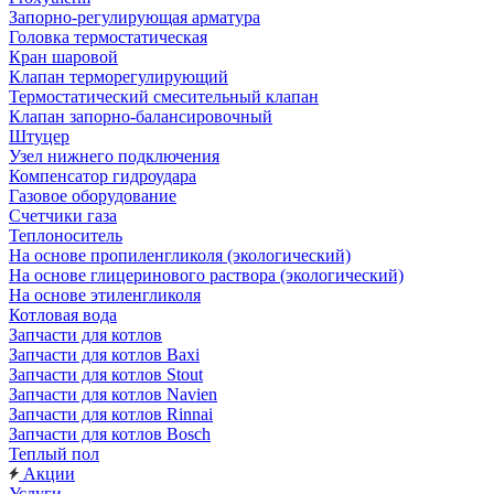
Запорно-регулирующая арматура
Головка термостатическая
Кран шаровой
Клапан терморегулирующий
Термостатический смесительный клапан
Клапан запорно-балансировочный
Штуцер
Узел нижнего подключения
Компенсатор гидроудара
Газовое оборудование
Счетчики газа
Теплоноситель
На основе пропиленгликоля (экологический)
На основе глицеринового раствора (экологический)
На основе этиленгликоля
Котловая вода
Запчасти для котлов
Запчасти для котлов Baxi
Запчасти для котлов Stout
Запчасти для котлов Navien
Запчасти для котлов Rinnai
Запчасти для котлов Bosch
Теплый пол
Акции
Услуги