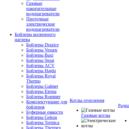
Газовые
накопительные
водонагреватели
Проточные
электрические
водонагреватели
Бойлеры косвенного
нагрева
Бойлеры Drazice
Бойлеры Vessen
Бойлеры Baxi
Бойлеры Stout
Бойлеры ACV
Бойлеры Hajdu
Бойлеры Royal
Thermo
Бойлеры Galmet
Бойлеры Eterna
Бойлеры Rommer
Котлы отопления
Комплектующие для
Ради
бойлеров
Буферные емкости
Газовые котлы
Бойлеры Gekon
Бойлеры Termica
Бойлеры Thermex