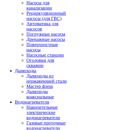
Насосы для
канализации
Рециркуляционный
насосы (для ГВС)
Автоматика для
насосов
Погружные насосы
Дренажные насосы
Поверхностные
насосы
Насосные станции
Оголовки для
скважин
Дымоходы
Дымоходы из
нержавеющей стали
Мастер флеш
Дымоходы
коаксиальные
Водонагреватели
Накопительные
электрические
водонагреватели
Газовые проточные
водонагреватели