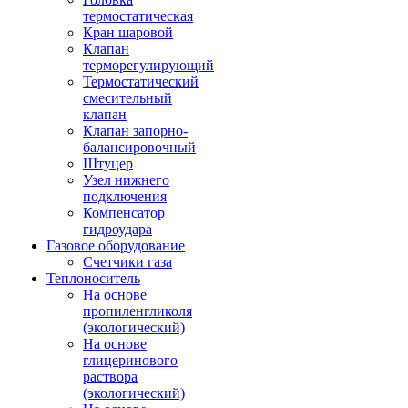
термостатическая
Кран шаровой
Клапан
терморегулирующий
Термостатический
смесительный
клапан
Клапан запорно-
балансировочный
Штуцер
Узел нижнего
подключения
Компенсатор
гидроудара
Газовое оборудование
Счетчики газа
Теплоноситель
На основе
пропиленгликоля
(экологический)
На основе
глицеринового
раствора
(экологический)