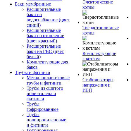
Электрические
Баки мембранные
котлы
Расширительные
баки на
водоснабжение (цвет
синий)
Твердотопливные
Расширительные
котлы
баки на отопление
(цвет красный)
Расширительные
баки на ГВС (цвет
Комплектующие
белый)
к котлам
Комплектующие для
баков
Трубы и фитинги
Металлопластиковые
Стабилизаторы
трубы и фитинги
напряжения и
Трубы из сшитого
ИБП
полиэтилена и
фитинги
Трубы
гофрированные
Трубы
полипропиленовые
и фитинги
Гофрированная