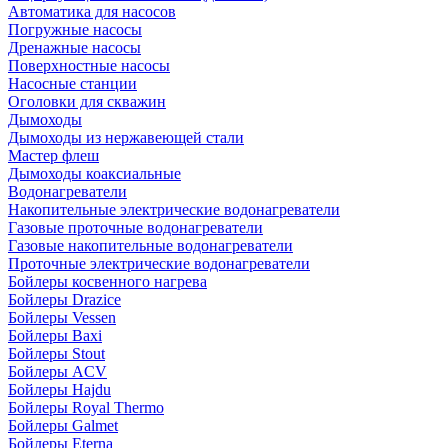
Автоматика для насосов
Погружные насосы
Дренажные насосы
Поверхностные насосы
Насосные станции
Оголовки для скважин
Дымоходы
Дымоходы из нержавеющей стали
Мастер флеш
Дымоходы коаксиальные
Водонагреватели
Накопительные электрические водонагреватели
Газовые проточные водонагреватели
Газовые накопительные водонагреватели
Проточные электрические водонагреватели
Бойлеры косвенного нагрева
Бойлеры Drazice
Бойлеры Vessen
Бойлеры Baxi
Бойлеры Stout
Бойлеры ACV
Бойлеры Hajdu
Бойлеры Royal Thermo
Бойлеры Galmet
Бойлеры Eterna