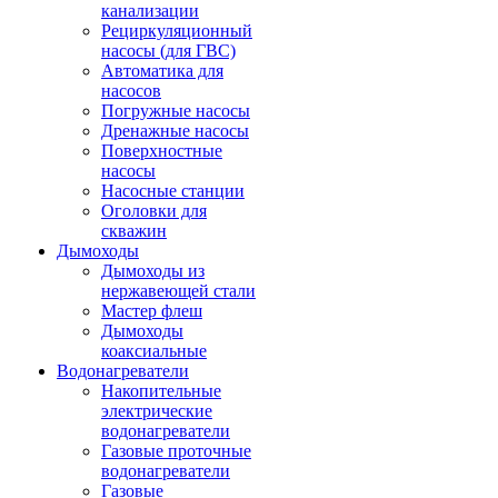
канализации
Рециркуляционный
насосы (для ГВС)
Автоматика для
насосов
Погружные насосы
Дренажные насосы
Поверхностные
насосы
Насосные станции
Оголовки для
скважин
Дымоходы
Дымоходы из
нержавеющей стали
Мастер флеш
Дымоходы
коаксиальные
Водонагреватели
Накопительные
электрические
водонагреватели
Газовые проточные
водонагреватели
Газовые