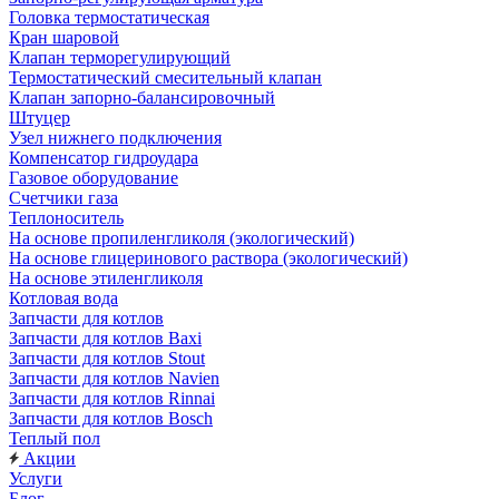
Головка термостатическая
Кран шаровой
Клапан терморегулирующий
Термостатический смесительный клапан
Клапан запорно-балансировочный
Штуцер
Узел нижнего подключения
Компенсатор гидроудара
Газовое оборудование
Счетчики газа
Теплоноситель
На основе пропиленгликоля (экологический)
На основе глицеринового раствора (экологический)
На основе этиленгликоля
Котловая вода
Запчасти для котлов
Запчасти для котлов Baxi
Запчасти для котлов Stout
Запчасти для котлов Navien
Запчасти для котлов Rinnai
Запчасти для котлов Bosch
Теплый пол
Акции
Услуги
Блог