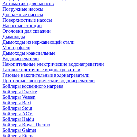
Автоматика для насосов
Погружные насосы
Дренажные насосы
Поверхностные насосы
Насосные станции
Оголовки для скважин
Дымоходы
Дымоходы из нержавеющей стали
Мастер флеш
Дымоходы коаксиальные
Водонагреватели
Накопительные электрические водонагреватели
Газовые проточные водонагреватели
Газовые накопительные водонагреватели
Проточные электрические водонагреватели
Бойлеры косвенного нагрева
Бойлеры Drazice
Бойлеры Vessen
Бойлеры Baxi
Бойлеры Stout
Бойлеры ACV
Бойлеры Hajdu
Бойлеры Royal Thermo
Бойлеры Galmet
Бойлеры Eterna