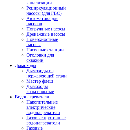
канализации
Рециркуляционный
насосы (для ГВС)
Автоматика для
насосов
Погружные насосы
Дренажные насосы
Поверхностные
насосы
Насосные станции
Оголовки для
скважин
Дымоходы
Дымоходы из
нержавеющей стали
Мастер флеш
Дымоходы
коаксиальные
Водонагреватели
Накопительные
электрические
водонагреватели
Газовые проточные
водонагреватели
Газовые