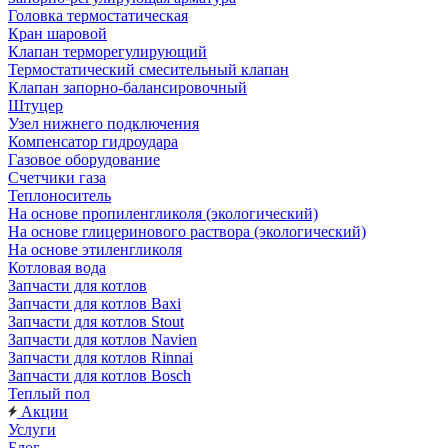
Головка термостатическая
Кран шаровой
Клапан терморегулирующий
Термостатический смесительный клапан
Клапан запорно-балансировочный
Штуцер
Узел нижнего подключения
Компенсатор гидроудара
Газовое оборудование
Счетчики газа
Теплоноситель
На основе пропиленгликоля (экологический)
На основе глицеринового раствора (экологический)
На основе этиленгликоля
Котловая вода
Запчасти для котлов
Запчасти для котлов Baxi
Запчасти для котлов Stout
Запчасти для котлов Navien
Запчасти для котлов Rinnai
Запчасти для котлов Bosch
Теплый пол
Акции
Услуги
Блог