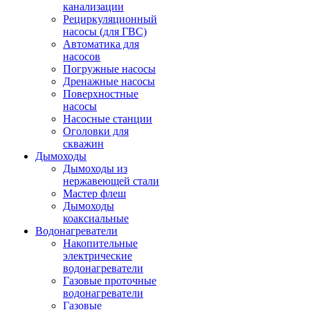
канализации
Рециркуляционный
насосы (для ГВС)
Автоматика для
насосов
Погружные насосы
Дренажные насосы
Поверхностные
насосы
Насосные станции
Оголовки для
скважин
Дымоходы
Дымоходы из
нержавеющей стали
Мастер флеш
Дымоходы
коаксиальные
Водонагреватели
Накопительные
электрические
водонагреватели
Газовые проточные
водонагреватели
Газовые