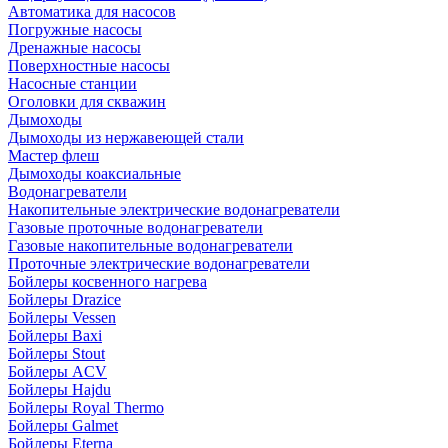
Автоматика для насосов
Погружные насосы
Дренажные насосы
Поверхностные насосы
Насосные станции
Оголовки для скважин
Дымоходы
Дымоходы из нержавеющей стали
Мастер флеш
Дымоходы коаксиальные
Водонагреватели
Накопительные электрические водонагреватели
Газовые проточные водонагреватели
Газовые накопительные водонагреватели
Проточные электрические водонагреватели
Бойлеры косвенного нагрева
Бойлеры Drazice
Бойлеры Vessen
Бойлеры Baxi
Бойлеры Stout
Бойлеры ACV
Бойлеры Hajdu
Бойлеры Royal Thermo
Бойлеры Galmet
Бойлеры Eterna