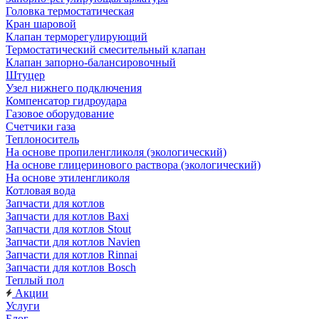
Головка термостатическая
Кран шаровой
Клапан терморегулирующий
Термостатический смесительный клапан
Клапан запорно-балансировочный
Штуцер
Узел нижнего подключения
Компенсатор гидроудара
Газовое оборудование
Счетчики газа
Теплоноситель
На основе пропиленгликоля (экологический)
На основе глицеринового раствора (экологический)
На основе этиленгликоля
Котловая вода
Запчасти для котлов
Запчасти для котлов Baxi
Запчасти для котлов Stout
Запчасти для котлов Navien
Запчасти для котлов Rinnai
Запчасти для котлов Bosch
Теплый пол
Акции
Услуги
Блог