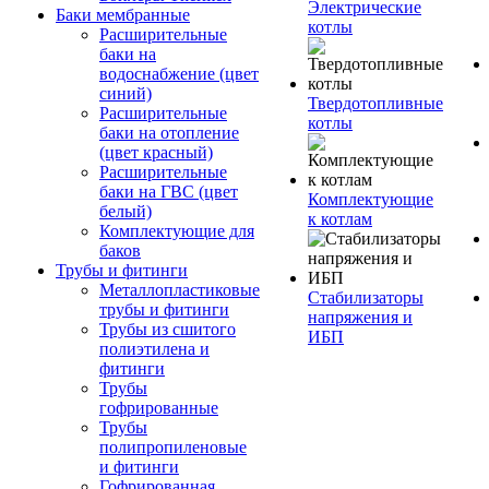
Электрические
Баки мембранные
котлы
Расширительные
баки на
водоснабжение (цвет
синий)
Твердотопливные
Расширительные
котлы
баки на отопление
(цвет красный)
Расширительные
баки на ГВС (цвет
Комплектующие
белый)
к котлам
Комплектующие для
баков
Трубы и фитинги
Металлопластиковые
Стабилизаторы
трубы и фитинги
напряжения и
Трубы из сшитого
ИБП
полиэтилена и
фитинги
Трубы
гофрированные
Трубы
полипропиленовые
и фитинги
Гофрированная