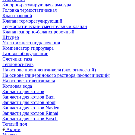
Запорно-регулирующая арматура
Головка термостатическая
Кран шаровой
Клапан терморегулирующий
Термостатический смесительный клапан
Клапан запорно-балансировочный
Штуцер
Узел нижнего подключения
Компенсатор гидроудара
Газовое оборудование
Счетчики газа
Теплоноситель
На основе пропиленгликоля (экологический)
На основе глицеринового раствора (экологический)
На основе этиленгликоля
Котловая вода
Запчасти для котлов
Запчасти для котлов Baxi
Запчасти для котлов Stout
Запчасти для котлов Navien
Запчасти для котлов Rinnai
Запчасти для котлов Bosch
Теплый пол
Акции
Услуги