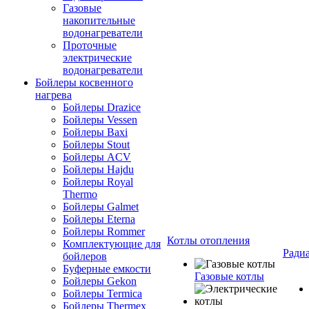
Газовые
накопительные
водонагреватели
Проточные
электрические
водонагреватели
Бойлеры косвенного
нагрева
Бойлеры Drazice
Бойлеры Vessen
Бойлеры Baxi
Бойлеры Stout
Бойлеры ACV
Бойлеры Hajdu
Бойлеры Royal
Thermo
Бойлеры Galmet
Бойлеры Eterna
Бойлеры Rommer
Котлы отопления
Комплектующие для
Ради
бойлеров
Буферные емкости
Газовые котлы
Бойлеры Gekon
Бойлеры Termica
Бойлеры Thermex