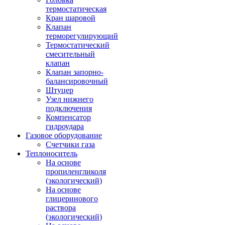
термостатическая
Кран шаровой
Клапан
терморегулирующий
Термостатический
смесительный
клапан
Клапан запорно-
балансировочный
Штуцер
Узел нижнего
подключения
Компенсатор
гидроудара
Газовое оборудование
Счетчики газа
Теплоноситель
На основе
пропиленгликоля
(экологический)
На основе
глицеринового
раствора
(экологический)