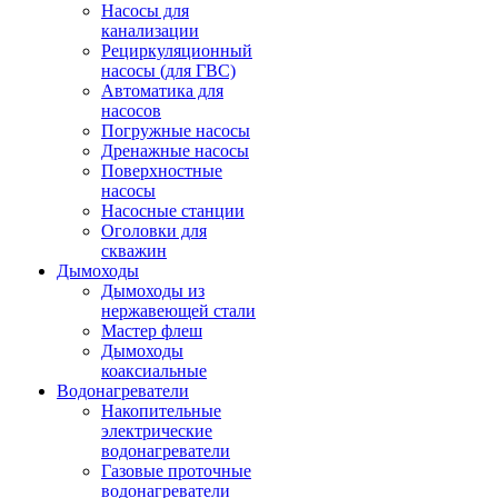
Насосы для
канализации
Рециркуляционный
насосы (для ГВС)
Автоматика для
насосов
Погружные насосы
Дренажные насосы
Поверхностные
насосы
Насосные станции
Оголовки для
скважин
Дымоходы
Дымоходы из
нержавеющей стали
Мастер флеш
Дымоходы
коаксиальные
Водонагреватели
Накопительные
электрические
водонагреватели
Газовые проточные
водонагреватели