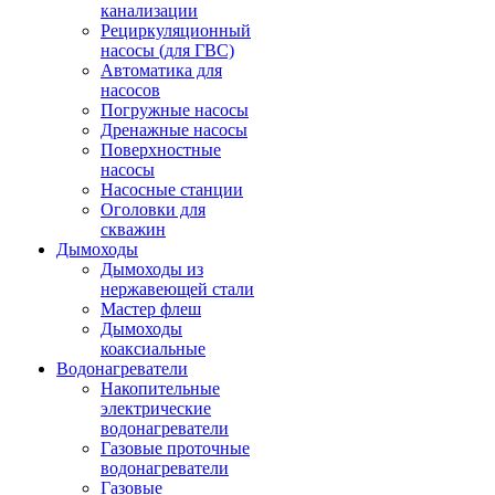
канализации
Рециркуляционный
насосы (для ГВС)
Автоматика для
насосов
Погружные насосы
Дренажные насосы
Поверхностные
насосы
Насосные станции
Оголовки для
скважин
Дымоходы
Дымоходы из
нержавеющей стали
Мастер флеш
Дымоходы
коаксиальные
Водонагреватели
Накопительные
электрические
водонагреватели
Газовые проточные
водонагреватели
Газовые