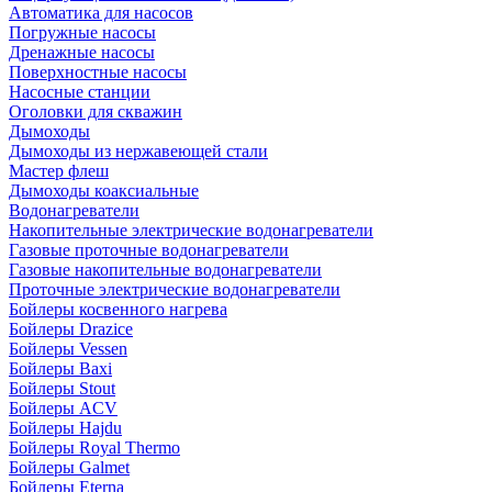
Автоматика для насосов
Погружные насосы
Дренажные насосы
Поверхностные насосы
Насосные станции
Оголовки для скважин
Дымоходы
Дымоходы из нержавеющей стали
Мастер флеш
Дымоходы коаксиальные
Водонагреватели
Накопительные электрические водонагреватели
Газовые проточные водонагреватели
Газовые накопительные водонагреватели
Проточные электрические водонагреватели
Бойлеры косвенного нагрева
Бойлеры Drazice
Бойлеры Vessen
Бойлеры Baxi
Бойлеры Stout
Бойлеры ACV
Бойлеры Hajdu
Бойлеры Royal Thermo
Бойлеры Galmet
Бойлеры Eterna