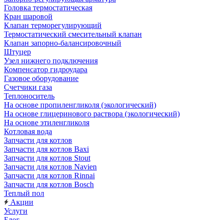
Головка термостатическая
Кран шаровой
Клапан терморегулирующий
Термостатический смесительный клапан
Клапан запорно-балансировочный
Штуцер
Узел нижнего подключения
Компенсатор гидроудара
Газовое оборудование
Счетчики газа
Теплоноситель
На основе пропиленгликоля (экологический)
На основе глицеринового раствора (экологический)
На основе этиленгликоля
Котловая вода
Запчасти для котлов
Запчасти для котлов Baxi
Запчасти для котлов Stout
Запчасти для котлов Navien
Запчасти для котлов Rinnai
Запчасти для котлов Bosch
Теплый пол
Акции
Услуги
Блог