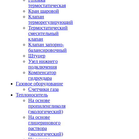
термостатическая
Кран шаровой
Клапан
терморегулирующий
Термостатический
смесительный
клапан
Клапан запорно-
балансировочный
Штуцер
Узел нижнего
подключения
Компенсатор
гидроудара
Газовое оборудование
Счетчики газа
Теплоноситель
На основе
пропиленгликоля
(экологический)
На основе
глицеринового
раствора
(экологический)