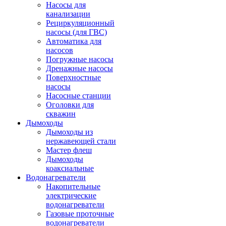
Насосы для
канализации
Рециркуляционный
насосы (для ГВС)
Автоматика для
насосов
Погружные насосы
Дренажные насосы
Поверхностные
насосы
Насосные станции
Оголовки для
скважин
Дымоходы
Дымоходы из
нержавеющей стали
Мастер флеш
Дымоходы
коаксиальные
Водонагреватели
Накопительные
электрические
водонагреватели
Газовые проточные
водонагреватели