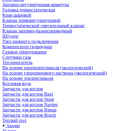
Запорно-регулирующая арматура
Головка термостатическая
Кран шаровой
Клапан терморегулирующий
Термостатический смесительный клапан
Клапан запорно-балансировочный
Штуцер
Узел нижнего подключения
Компенсатор гидроудара
Газовое оборудование
Счетчики газа
Теплоноситель
На основе пропиленгликоля (экологический)
На основе глицеринового раствора (экологический)
На основе этиленгликоля
Котловая вода
Запчасти для котлов
Запчасти для котлов Baxi
Запчасти для котлов Stout
Запчасти для котлов Navien
Запчасти для котлов Rinnai
Запчасти для котлов Bosch
Теплый пол
Акции
Услуги