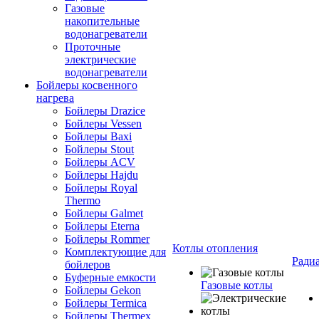
Газовые
накопительные
водонагреватели
Проточные
электрические
водонагреватели
Бойлеры косвенного
нагрева
Бойлеры Drazice
Бойлеры Vessen
Бойлеры Baxi
Бойлеры Stout
Бойлеры ACV
Бойлеры Hajdu
Бойлеры Royal
Thermo
Бойлеры Galmet
Бойлеры Eterna
Бойлеры Rommer
Котлы отопления
Комплектующие для
Ради
бойлеров
Буферные емкости
Газовые котлы
Бойлеры Gekon
Бойлеры Termica
Бойлеры Thermex