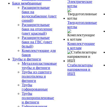
Электрические
Баки мембранные
котлы
Расширительные
баки на
водоснабжение (цвет
синий)
Твердотопливные
Расширительные
котлы
баки на отопление
(цвет красный)
Расширительные
баки на ГВС (цвет
Комплектующие
белый)
к котлам
Комплектующие для
баков
Трубы и фитинги
Металлопластиковые
Стабилизаторы
трубы и фитинги
напряжения и
Трубы из сшитого
ИБП
полиэтилена и
фитинги
Трубы
гофрированные
Трубы
полипропиленовые
и фитинги
Гофрированная