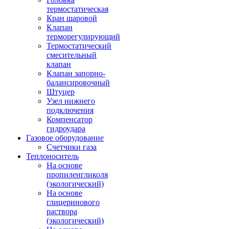
термостатическая
Кран шаровой
Клапан
терморегулирующий
Термостатический
смесительный
клапан
Клапан запорно-
балансировочный
Штуцер
Узел нижнего
подключения
Компенсатор
гидроудара
Газовое оборудование
Счетчики газа
Теплоноситель
На основе
пропиленгликоля
(экологический)
На основе
глицеринового
раствора
(экологический)