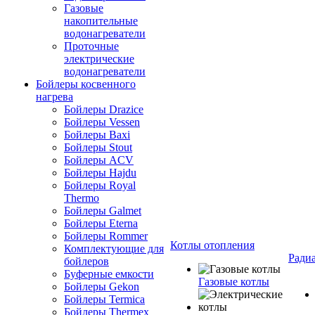
Газовые
накопительные
водонагреватели
Проточные
электрические
водонагреватели
Бойлеры косвенного
нагрева
Бойлеры Drazice
Бойлеры Vessen
Бойлеры Baxi
Бойлеры Stout
Бойлеры ACV
Бойлеры Hajdu
Бойлеры Royal
Thermo
Бойлеры Galmet
Бойлеры Eterna
Бойлеры Rommer
Котлы отопления
Комплектующие для
Ради
бойлеров
Буферные емкости
Газовые котлы
Бойлеры Gekon
Бойлеры Termica
Бойлеры Thermex