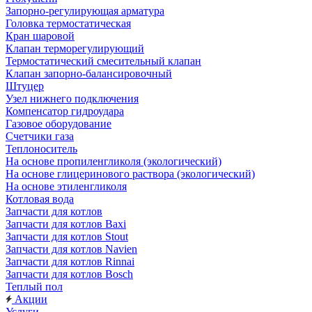
Запорно-регулирующая арматура
Головка термостатическая
Кран шаровой
Клапан терморегулирующий
Термостатический смесительный клапан
Клапан запорно-балансировочный
Штуцер
Узел нижнего подключения
Компенсатор гидроудара
Газовое оборудование
Счетчики газа
Теплоноситель
На основе пропиленгликоля (экологический)
На основе глицеринового раствора (экологический)
На основе этиленгликоля
Котловая вода
Запчасти для котлов
Запчасти для котлов Baxi
Запчасти для котлов Stout
Запчасти для котлов Navien
Запчасти для котлов Rinnai
Запчасти для котлов Bosch
Теплый пол
Акции
Услуги