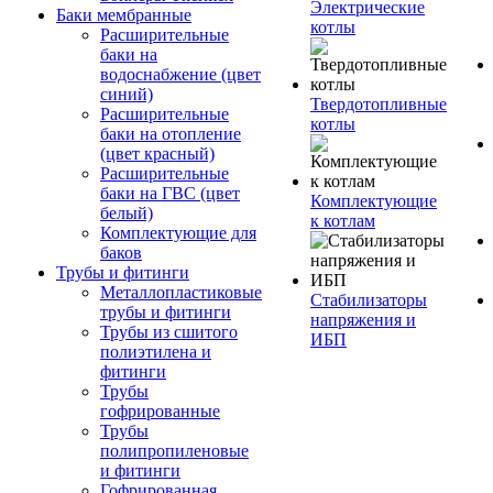
Электрические
Баки мембранные
котлы
Расширительные
баки на
водоснабжение (цвет
синий)
Твердотопливные
Расширительные
котлы
баки на отопление
(цвет красный)
Расширительные
баки на ГВС (цвет
Комплектующие
белый)
к котлам
Комплектующие для
баков
Трубы и фитинги
Металлопластиковые
Стабилизаторы
трубы и фитинги
напряжения и
Трубы из сшитого
ИБП
полиэтилена и
фитинги
Трубы
гофрированные
Трубы
полипропиленовые
и фитинги
Гофрированная