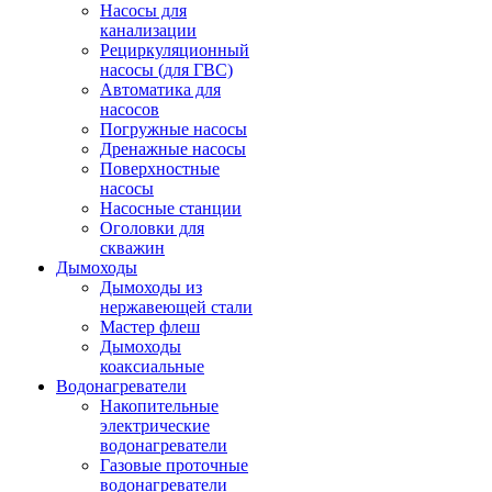
Насосы для
канализации
Рециркуляционный
насосы (для ГВС)
Автоматика для
насосов
Погружные насосы
Дренажные насосы
Поверхностные
насосы
Насосные станции
Оголовки для
скважин
Дымоходы
Дымоходы из
нержавеющей стали
Мастер флеш
Дымоходы
коаксиальные
Водонагреватели
Накопительные
электрические
водонагреватели
Газовые проточные
водонагреватели