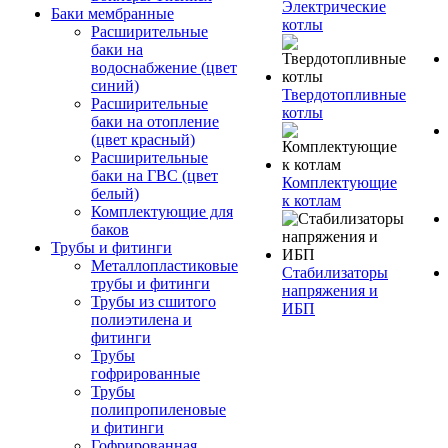
Электрические
Баки мембранные
котлы
Расширительные
баки на
водоснабжение (цвет
синий)
Твердотопливные
Расширительные
котлы
баки на отопление
(цвет красный)
Расширительные
баки на ГВС (цвет
Комплектующие
белый)
к котлам
Комплектующие для
баков
Трубы и фитинги
Металлопластиковые
Стабилизаторы
трубы и фитинги
напряжения и
Трубы из сшитого
ИБП
полиэтилена и
фитинги
Трубы
гофрированные
Трубы
полипропиленовые
и фитинги
Гофрированная