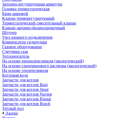
Запорно-регулирующая арматура
Головка термостатическая
Кран шаровой
Клапан терморегулирующий
Термостатический смесительный клапан
Клапан запорно-балансировочный
Штуцер
Узел нижнего подключения
Компенсатор гидроудара
Газовое оборудование
Счетчики газа
Теплоноситель
На основе пропиленгликоля (экологический)
На основе глицеринового раствора (экологический)
На основе этиленгликоля
Котловая вода
Запчасти для котлов
Запчасти для котлов Baxi
Запчасти для котлов Stout
Запчасти для котлов Navien
Запчасти для котлов Rinnai
Запчасти для котлов Bosch
Теплый пол
Акции
Услуги