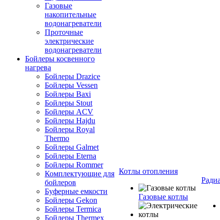
Газовые
накопительные
водонагреватели
Проточные
электрические
водонагреватели
Бойлеры косвенного
нагрева
Бойлеры Drazice
Бойлеры Vessen
Бойлеры Baxi
Бойлеры Stout
Бойлеры ACV
Бойлеры Hajdu
Бойлеры Royal
Thermo
Бойлеры Galmet
Бойлеры Eterna
Бойлеры Rommer
Котлы отопления
Комплектующие для
Ради
бойлеров
Буферные емкости
Газовые котлы
Бойлеры Gekon
Бойлеры Termica
Бойлеры Thermex