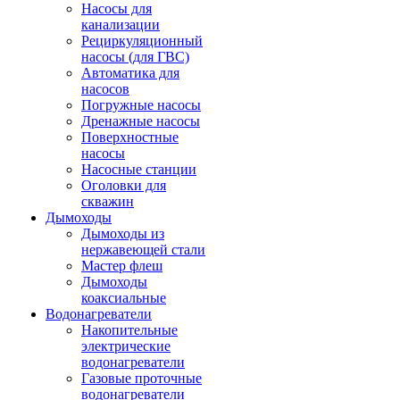
Насосы для
канализации
Рециркуляционный
насосы (для ГВС)
Автоматика для
насосов
Погружные насосы
Дренажные насосы
Поверхностные
насосы
Насосные станции
Оголовки для
скважин
Дымоходы
Дымоходы из
нержавеющей стали
Мастер флеш
Дымоходы
коаксиальные
Водонагреватели
Накопительные
электрические
водонагреватели
Газовые проточные
водонагреватели