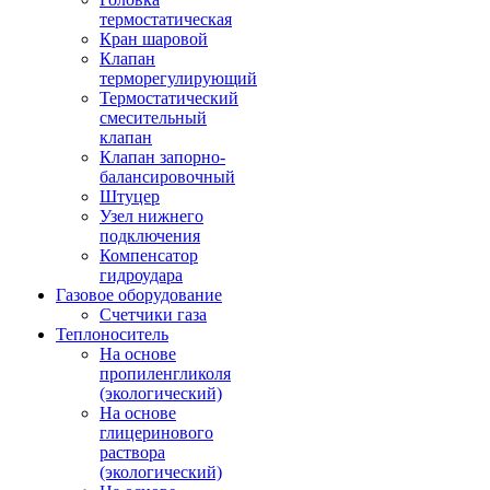
термостатическая
Кран шаровой
Клапан
терморегулирующий
Термостатический
смесительный
клапан
Клапан запорно-
балансировочный
Штуцер
Узел нижнего
подключения
Компенсатор
гидроудара
Газовое оборудование
Счетчики газа
Теплоноситель
На основе
пропиленгликоля
(экологический)
На основе
глицеринового
раствора
(экологический)