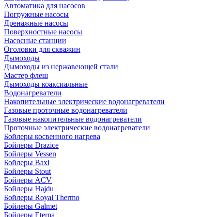
Автоматика для насосов
Погружные насосы
Дренажные насосы
Поверхностные насосы
Насосные станции
Оголовки для скважин
Дымоходы
Дымоходы из нержавеющей стали
Мастер флеш
Дымоходы коаксиальные
Водонагреватели
Накопительные электрические водонагреватели
Газовые проточные водонагреватели
Газовые накопительные водонагреватели
Проточные электрические водонагреватели
Бойлеры косвенного нагрева
Бойлеры Drazice
Бойлеры Vessen
Бойлеры Baxi
Бойлеры Stout
Бойлеры ACV
Бойлеры Hajdu
Бойлеры Royal Thermo
Бойлеры Galmet
Бойлеры Eterna