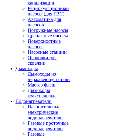
канализации
Рециркуляционный
насосы (для ГВС)
Автоматика для
насосов
Погружные насосы
Дренажные насосы
Поверхностные
насосы
Насосные станции
Оголовки для
скважин
Дымоходы
Дымоходы из
нержавеющей стали
Мастер флеш
Дымоходы
коаксиальные
Водонагреватели
Накопительные
электрические
водонагреватели
Газовые проточные
водонагреватели
Газовые