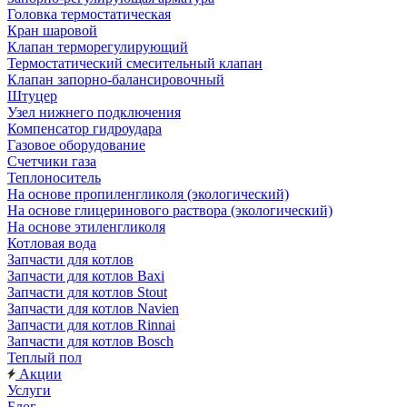
Головка термостатическая
Кран шаровой
Клапан терморегулирующий
Термостатический смесительный клапан
Клапан запорно-балансировочный
Штуцер
Узел нижнего подключения
Компенсатор гидроудара
Газовое оборудование
Счетчики газа
Теплоноситель
На основе пропиленгликоля (экологический)
На основе глицеринового раствора (экологический)
На основе этиленгликоля
Котловая вода
Запчасти для котлов
Запчасти для котлов Baxi
Запчасти для котлов Stout
Запчасти для котлов Navien
Запчасти для котлов Rinnai
Запчасти для котлов Bosch
Теплый пол
Акции
Услуги
Блог