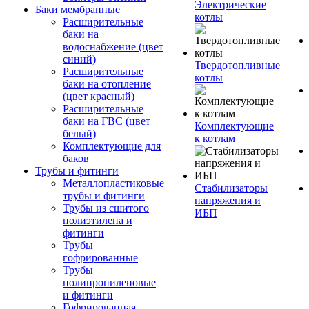
Электрические
Баки мембранные
котлы
Расширительные
баки на
водоснабжение (цвет
синий)
Твердотопливные
Расширительные
котлы
баки на отопление
(цвет красный)
Расширительные
баки на ГВС (цвет
Комплектующие
белый)
к котлам
Комплектующие для
баков
Трубы и фитинги
Металлопластиковые
Стабилизаторы
трубы и фитинги
напряжения и
Трубы из сшитого
ИБП
полиэтилена и
фитинги
Трубы
гофрированные
Трубы
полипропиленовые
и фитинги
Гофрированная