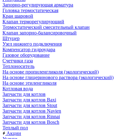
Запорно-регулирующая арматура
Головка термостатическая
Кран шаровой
Клапан терморегулирующий
Термостатический смесительный клапан
Клапан запорно-балансировочный
Штуцер
Узел нижнего подключения
Компенсатор гидроудара
Газовое оборудование
Счетчики газа
Теплоноситель
На основе пропиленгликоля (экологический)
На основе глицеринового раствора (экологический)
На основе этиленгликоля
Котловая вода
Запчасти для котлов
Запчасти для котлов Baxi
Запчасти для котлов Stout
Запчасти для котлов Navien
Запчасти для котлов Rinnai
Запчасти для котлов Bosch
Теплый пол
Акции
Услуги