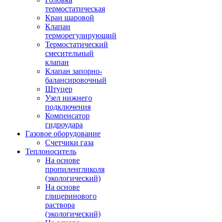
термостатическая
Кран шаровой
Клапан
терморегулирующий
Термостатический
смесительный
клапан
Клапан запорно-
балансировочный
Штуцер
Узел нижнего
подключения
Компенсатор
гидроудара
Газовое оборудование
Счетчики газа
Теплоноситель
На основе
пропиленгликоля
(экологический)
На основе
глицеринового
раствора
(экологический)