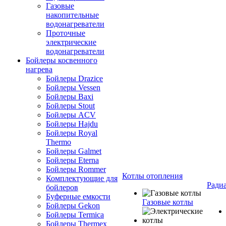
Газовые
накопительные
водонагреватели
Проточные
электрические
водонагреватели
Бойлеры косвенного
нагрева
Бойлеры Drazice
Бойлеры Vessen
Бойлеры Baxi
Бойлеры Stout
Бойлеры ACV
Бойлеры Hajdu
Бойлеры Royal
Thermo
Бойлеры Galmet
Бойлеры Eterna
Бойлеры Rommer
Котлы отопления
Комплектующие для
Ради
бойлеров
Буферные емкости
Газовые котлы
Бойлеры Gekon
Бойлеры Termica
Бойлеры Thermex