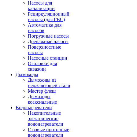
Насосы для
канализации
Рециркуляционный
насосы (для ГВС)
Автоматика для
насосов
Погружные насосы
Дренажные насосы
Поверхностные
насосы
Насосные станции
Оголовки для
скважин
Дымоходы
Дымоходы из
нержавеющей стали
Мастер флеш
Дымоходы
коаксиальные
Водонагреватели
Накопительные
электрические
водонагреватели
Газовые проточные
водонагреватели