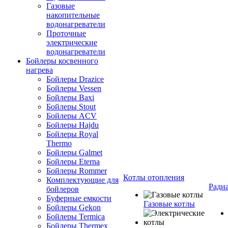
Газовые
накопительные
водонагреватели
Проточные
электрические
водонагреватели
Бойлеры косвенного
нагрева
Бойлеры Drazice
Бойлеры Vessen
Бойлеры Baxi
Бойлеры Stout
Бойлеры ACV
Бойлеры Hajdu
Бойлеры Royal
Thermo
Бойлеры Galmet
Бойлеры Eterna
Бойлеры Rommer
Котлы отопления
Комплектующие для
Ради
бойлеров
Буферные емкости
Газовые котлы
Бойлеры Gekon
Бойлеры Termica
Бойлеры Thermex