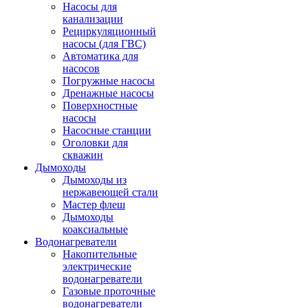
Насосы для
канализации
Рециркуляционный
насосы (для ГВС)
Автоматика для
насосов
Погружные насосы
Дренажные насосы
Поверхностные
насосы
Насосные станции
Оголовки для
скважин
Дымоходы
Дымоходы из
нержавеющей стали
Мастер флеш
Дымоходы
коаксиальные
Водонагреватели
Накопительные
электрические
водонагреватели
Газовые проточные
водонагреватели