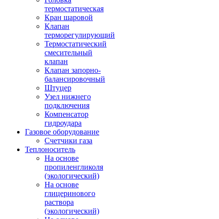
термостатическая
Кран шаровой
Клапан
терморегулирующий
Термостатический
смесительный
клапан
Клапан запорно-
балансировочный
Штуцер
Узел нижнего
подключения
Компенсатор
гидроудара
Газовое оборудование
Счетчики газа
Теплоноситель
На основе
пропиленгликоля
(экологический)
На основе
глицеринового
раствора
(экологический)