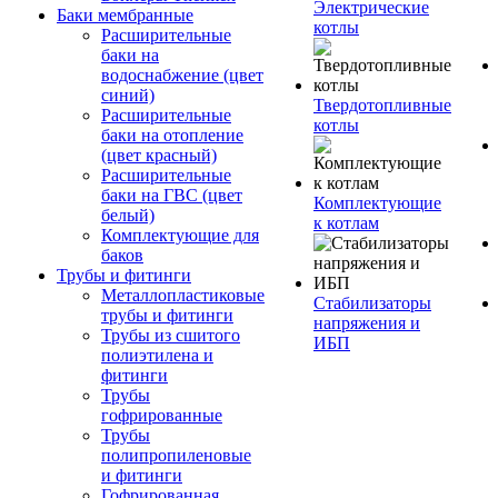
Электрические
Баки мембранные
котлы
Расширительные
баки на
водоснабжение (цвет
синий)
Твердотопливные
Расширительные
котлы
баки на отопление
(цвет красный)
Расширительные
баки на ГВС (цвет
Комплектующие
белый)
к котлам
Комплектующие для
баков
Трубы и фитинги
Металлопластиковые
Стабилизаторы
трубы и фитинги
напряжения и
Трубы из сшитого
ИБП
полиэтилена и
фитинги
Трубы
гофрированные
Трубы
полипропиленовые
и фитинги
Гофрированная