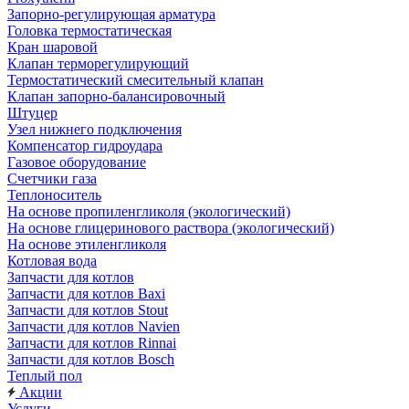
Запорно-регулирующая арматура
Головка термостатическая
Кран шаровой
Клапан терморегулирующий
Термостатический смесительный клапан
Клапан запорно-балансировочный
Штуцер
Узел нижнего подключения
Компенсатор гидроудара
Газовое оборудование
Счетчики газа
Теплоноситель
На основе пропиленгликоля (экологический)
На основе глицеринового раствора (экологический)
На основе этиленгликоля
Котловая вода
Запчасти для котлов
Запчасти для котлов Baxi
Запчасти для котлов Stout
Запчасти для котлов Navien
Запчасти для котлов Rinnai
Запчасти для котлов Bosch
Теплый пол
Акции
Услуги