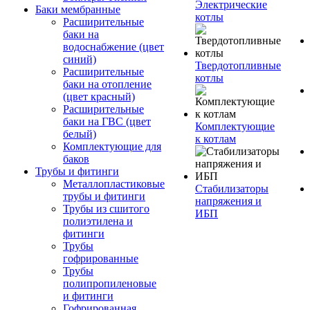
Электрические
Баки мембранные
котлы
Расширительные
баки на
водоснабжение (цвет
синий)
Твердотопливные
Расширительные
котлы
баки на отопление
(цвет красный)
Расширительные
баки на ГВС (цвет
Комплектующие
белый)
к котлам
Комплектующие для
баков
Трубы и фитинги
Металлопластиковые
Стабилизаторы
трубы и фитинги
напряжения и
Трубы из сшитого
ИБП
полиэтилена и
фитинги
Трубы
гофрированные
Трубы
полипропиленовые
и фитинги
Гофрированная