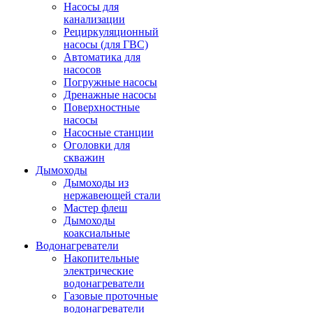
Насосы для
канализации
Рециркуляционный
насосы (для ГВС)
Автоматика для
насосов
Погружные насосы
Дренажные насосы
Поверхностные
насосы
Насосные станции
Оголовки для
скважин
Дымоходы
Дымоходы из
нержавеющей стали
Мастер флеш
Дымоходы
коаксиальные
Водонагреватели
Накопительные
электрические
водонагреватели
Газовые проточные
водонагреватели