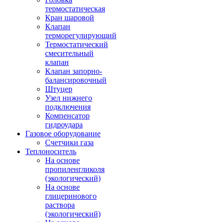
термостатическая
Кран шаровой
Клапан
терморегулирующий
Термостатический
смесительный
клапан
Клапан запорно-
балансировочный
Штуцер
Узел нижнего
подключения
Компенсатор
гидроудара
Газовое оборудование
Счетчики газа
Теплоноситель
На основе
пропиленгликоля
(экологический)
На основе
глицеринового
раствора
(экологический)