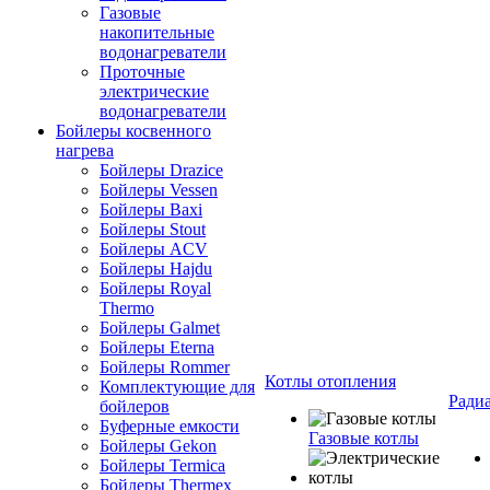
Газовые
накопительные
водонагреватели
Проточные
электрические
водонагреватели
Бойлеры косвенного
нагрева
Бойлеры Drazice
Бойлеры Vessen
Бойлеры Baxi
Бойлеры Stout
Бойлеры ACV
Бойлеры Hajdu
Бойлеры Royal
Thermo
Бойлеры Galmet
Бойлеры Eterna
Бойлеры Rommer
Котлы отопления
Комплектующие для
Ради
бойлеров
Буферные емкости
Газовые котлы
Бойлеры Gekon
Бойлеры Termica
Бойлеры Thermex