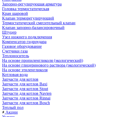
Запорно-регулирующая арматура
Головка термостатическая
Кран шаровой
Клапан терморегулирующий
Термостатический смесительный клапан
Клапан запорно-балансировочный
Штуцер
Узел нижнего подключения
Компенсатор гидроудара
Газовое оборудование
Счетчики газа
Теплоноситель
На основе пропиленгликоля (экологический)
На основе глицеринового раствора (экологический)
На основе этиленгликоля
Котловая вода
Запчасти для котлов
Запчасти для котлов Baxi
Запчасти для котлов Stout
Запчасти для котлов Navien
Запчасти для котлов Rinnai
Запчасти для котлов Bosch
Теплый пол
Акции
Услуги