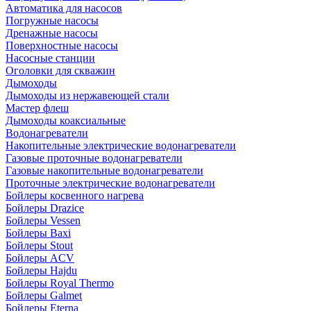
Автоматика для насосов
Погружные насосы
Дренажные насосы
Поверхностные насосы
Насосные станции
Оголовки для скважин
Дымоходы
Дымоходы из нержавеющей стали
Мастер флеш
Дымоходы коаксиальные
Водонагреватели
Накопительные электрические водонагреватели
Газовые проточные водонагреватели
Газовые накопительные водонагреватели
Проточные электрические водонагреватели
Бойлеры косвенного нагрева
Бойлеры Drazice
Бойлеры Vessen
Бойлеры Baxi
Бойлеры Stout
Бойлеры ACV
Бойлеры Hajdu
Бойлеры Royal Thermo
Бойлеры Galmet
Бойлеры Eterna