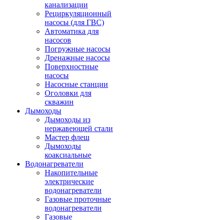
канализации
Рециркуляционный
насосы (для ГВС)
Автоматика для
насосов
Погружные насосы
Дренажные насосы
Поверхностные
насосы
Насосные станции
Оголовки для
скважин
Дымоходы
Дымоходы из
нержавеющей стали
Мастер флеш
Дымоходы
коаксиальные
Водонагреватели
Накопительные
электрические
водонагреватели
Газовые проточные
водонагреватели
Газовые