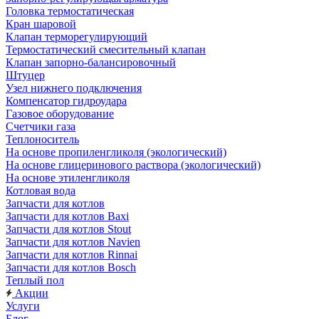
Головка термостатическая
Кран шаровой
Клапан терморегулирующий
Термостатический смесительный клапан
Клапан запорно-балансировочный
Штуцер
Узел нижнего подключения
Компенсатор гидроудара
Газовое оборудование
Счетчики газа
Теплоноситель
На основе пропиленгликоля (экологический)
На основе глицеринового раствора (экологический)
На основе этиленгликоля
Котловая вода
Запчасти для котлов
Запчасти для котлов Baxi
Запчасти для котлов Stout
Запчасти для котлов Navien
Запчасти для котлов Rinnai
Запчасти для котлов Bosch
Теплый пол
Акции
Услуги
Блог