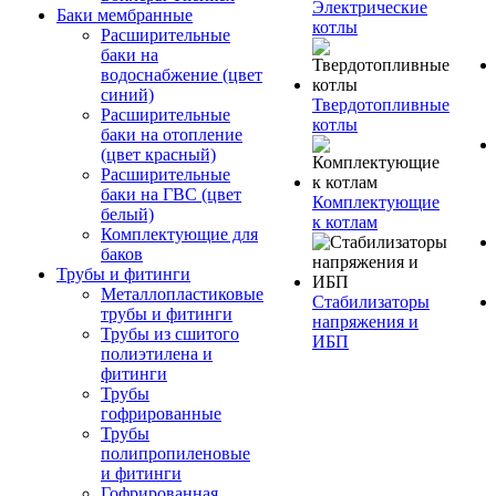
Электрические
Баки мембранные
котлы
Расширительные
баки на
водоснабжение (цвет
синий)
Твердотопливные
Расширительные
котлы
баки на отопление
(цвет красный)
Расширительные
баки на ГВС (цвет
Комплектующие
белый)
к котлам
Комплектующие для
баков
Трубы и фитинги
Металлопластиковые
Стабилизаторы
трубы и фитинги
напряжения и
Трубы из сшитого
ИБП
полиэтилена и
фитинги
Трубы
гофрированные
Трубы
полипропиленовые
и фитинги
Гофрированная