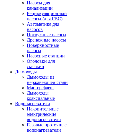
Насосы для
канализации
Рециркуляционный
насосы (для ГВС)
Автоматика для
насосов
Погружные насосы
Дренажные насосы
Поверхностные
насосы
Насосные станции
Оголовки для
скважин
Дымоходы
Дымоходы из
нержавеющей стали
Мастер флеш
Дымоходы
коаксиальные
Водонагреватели
Накопительные
электрические
водонагреватели
Газовые проточные
водонагреватели