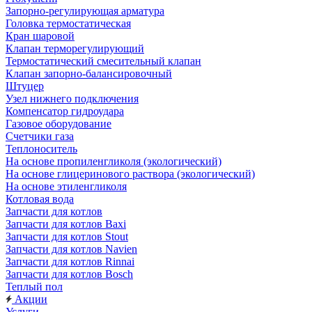
Запорно-регулирующая арматура
Головка термостатическая
Кран шаровой
Клапан терморегулирующий
Термостатический смесительный клапан
Клапан запорно-балансировочный
Штуцер
Узел нижнего подключения
Компенсатор гидроудара
Газовое оборудование
Счетчики газа
Теплоноситель
На основе пропиленгликоля (экологический)
На основе глицеринового раствора (экологический)
На основе этиленгликоля
Котловая вода
Запчасти для котлов
Запчасти для котлов Baxi
Запчасти для котлов Stout
Запчасти для котлов Navien
Запчасти для котлов Rinnai
Запчасти для котлов Bosch
Теплый пол
Акции
Услуги