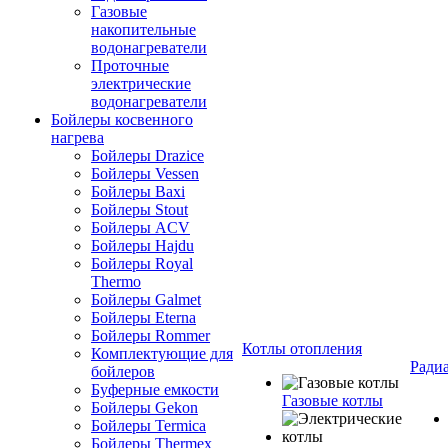
Газовые
накопительные
водонагреватели
Проточные
электрические
водонагреватели
Бойлеры косвенного
нагрева
Бойлеры Drazice
Бойлеры Vessen
Бойлеры Baxi
Бойлеры Stout
Бойлеры ACV
Бойлеры Hajdu
Бойлеры Royal
Thermo
Бойлеры Galmet
Бойлеры Eterna
Бойлеры Rommer
Котлы отопления
Комплектующие для
Ради
бойлеров
Буферные емкости
Газовые котлы
Бойлеры Gekon
Бойлеры Termica
Бойлеры Thermex