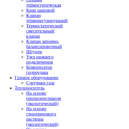
термостатическая
Кран шаровой
Клапан
терморегулирующий
Термостатический
смесительный
клапан
Клапан запорно-
балансировочный
Штуцер
Узел нижнего
подключения
Компенсатор
гидроудара
Газовое оборудование
Счетчики газа
Теплоноситель
На основе
пропиленгликоля
(экологический)
На основе
глицеринового
раствора
(экологический)