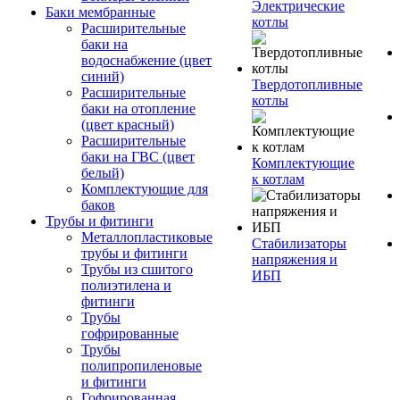
Электрические
Баки мембранные
котлы
Расширительные
баки на
водоснабжение (цвет
синий)
Твердотопливные
Расширительные
котлы
баки на отопление
(цвет красный)
Расширительные
баки на ГВС (цвет
Комплектующие
белый)
к котлам
Комплектующие для
баков
Трубы и фитинги
Металлопластиковые
Стабилизаторы
трубы и фитинги
напряжения и
Трубы из сшитого
ИБП
полиэтилена и
фитинги
Трубы
гофрированные
Трубы
полипропиленовые
и фитинги
Гофрированная