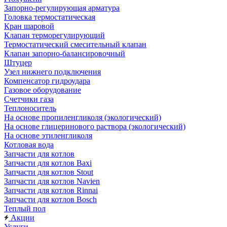
Запорно-регулирующая арматура
Головка термостатическая
Кран шаровой
Клапан терморегулирующий
Термостатический смесительный клапан
Клапан запорно-балансировочный
Штуцер
Узел нижнего подключения
Компенсатор гидроудара
Газовое оборудование
Счетчики газа
Теплоноситель
На основе пропиленгликоля (экологический)
На основе глицеринового раствора (экологический)
На основе этиленгликоля
Котловая вода
Запчасти для котлов
Запчасти для котлов Baxi
Запчасти для котлов Stout
Запчасти для котлов Navien
Запчасти для котлов Rinnai
Запчасти для котлов Bosch
Теплый пол
Акции
Услуги