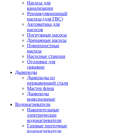
Насосы для
канализации
Рециркуляционный
насосы (для ГВС)
Автоматика для
насосов
Погружные насосы
Дренажные насосы
Поверхностные
насосы
Насосные станции
Оголовки для
скважин
Дымоходы
Дымоходы из
нержавеющей стали
Мастер флеш
Дымоходы
коаксиальные
Водонагреватели
Накопительные
электрические
водонагреватели
Газовые проточные
водонагреватели