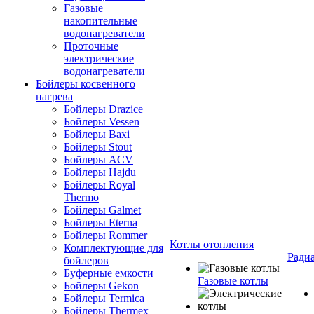
Газовые
накопительные
водонагреватели
Проточные
электрические
водонагреватели
Бойлеры косвенного
нагрева
Бойлеры Drazice
Бойлеры Vessen
Бойлеры Baxi
Бойлеры Stout
Бойлеры ACV
Бойлеры Hajdu
Бойлеры Royal
Thermo
Бойлеры Galmet
Бойлеры Eterna
Бойлеры Rommer
Котлы отопления
Комплектующие для
Ради
бойлеров
Буферные емкости
Газовые котлы
Бойлеры Gekon
Бойлеры Termica
Бойлеры Thermex