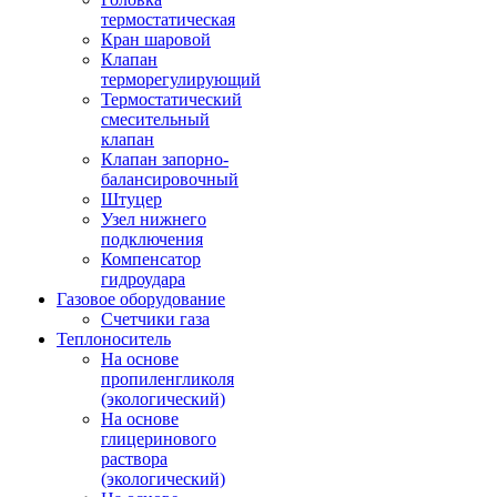
термостатическая
Кран шаровой
Клапан
терморегулирующий
Термостатический
смесительный
клапан
Клапан запорно-
балансировочный
Штуцер
Узел нижнего
подключения
Компенсатор
гидроудара
Газовое оборудование
Счетчики газа
Теплоноситель
На основе
пропиленгликоля
(экологический)
На основе
глицеринового
раствора
(экологический)