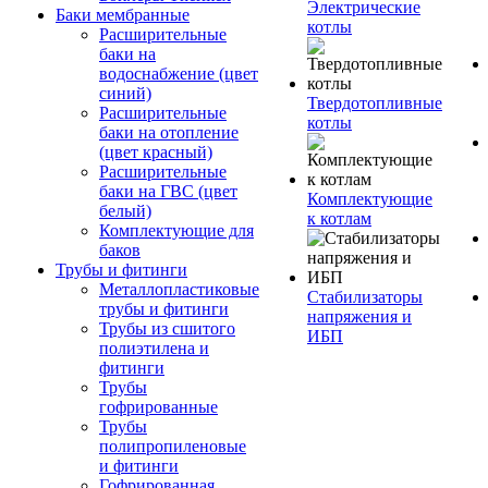
Электрические
Баки мембранные
котлы
Расширительные
баки на
водоснабжение (цвет
синий)
Твердотопливные
Расширительные
котлы
баки на отопление
(цвет красный)
Расширительные
баки на ГВС (цвет
Комплектующие
белый)
к котлам
Комплектующие для
баков
Трубы и фитинги
Металлопластиковые
Стабилизаторы
трубы и фитинги
напряжения и
Трубы из сшитого
ИБП
полиэтилена и
фитинги
Трубы
гофрированные
Трубы
полипропиленовые
и фитинги
Гофрированная