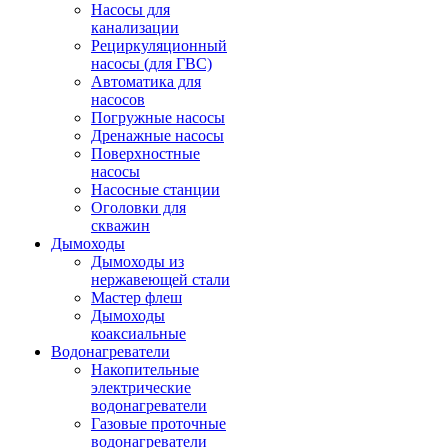
Насосы для
канализации
Рециркуляционный
насосы (для ГВС)
Автоматика для
насосов
Погружные насосы
Дренажные насосы
Поверхностные
насосы
Насосные станции
Оголовки для
скважин
Дымоходы
Дымоходы из
нержавеющей стали
Мастер флеш
Дымоходы
коаксиальные
Водонагреватели
Накопительные
электрические
водонагреватели
Газовые проточные
водонагреватели