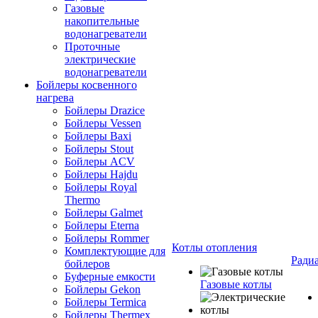
Газовые
накопительные
водонагреватели
Проточные
электрические
водонагреватели
Бойлеры косвенного
нагрева
Бойлеры Drazice
Бойлеры Vessen
Бойлеры Baxi
Бойлеры Stout
Бойлеры ACV
Бойлеры Hajdu
Бойлеры Royal
Thermo
Бойлеры Galmet
Бойлеры Eterna
Бойлеры Rommer
Котлы отопления
Комплектующие для
Ради
бойлеров
Буферные емкости
Газовые котлы
Бойлеры Gekon
Бойлеры Termica
Бойлеры Thermex