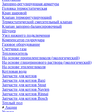
Запорно-регулирующая арматура
Головка термостатическая
Кран шаровой
Клапан терморегулирующий
Термостатический смесительный клапан
Клапан запорно-балансировочный
Штуцер
Узел нижнего подключения
Компенсатор гидроудара
Газовое оборудование
Счетчики газа
Теплоноситель
На основе пропиленгликоля (экологический)
На основе глицеринового раствора (экологический)
На основе этиленгликоля
Котловая вода
Запчасти для котлов
Запчасти для котлов Baxi
Запчасти для котлов Stout
Запчасти для котлов Navien
Запчасти для котлов Rinnai
Запчасти для котлов Bosch
Теплый пол
Акции
Услуги