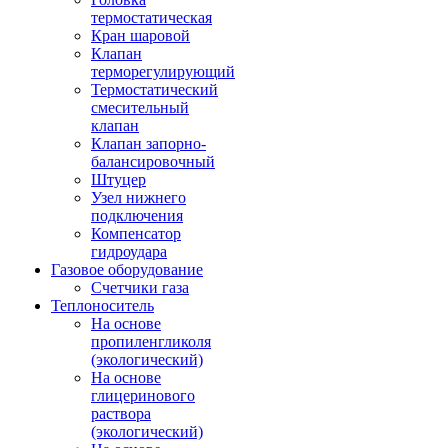
термостатическая
Кран шаровой
Клапан
терморегулирующий
Термостатический
смесительный
клапан
Клапан запорно-
балансировочный
Штуцер
Узел нижнего
подключения
Компенсатор
гидроудара
Газовое оборудование
Счетчики газа
Теплоноситель
На основе
пропиленгликоля
(экологический)
На основе
глицеринового
раствора
(экологический)