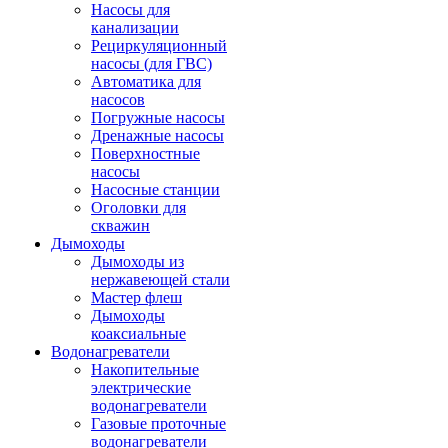
Насосы для
канализации
Рециркуляционный
насосы (для ГВС)
Автоматика для
насосов
Погружные насосы
Дренажные насосы
Поверхностные
насосы
Насосные станции
Оголовки для
скважин
Дымоходы
Дымоходы из
нержавеющей стали
Мастер флеш
Дымоходы
коаксиальные
Водонагреватели
Накопительные
электрические
водонагреватели
Газовые проточные
водонагреватели