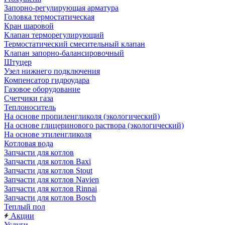
Запорно-регулирующая арматура
Головка термостатическая
Кран шаровой
Клапан терморегулирующий
Термостатический смесительный клапан
Клапан запорно-балансировочный
Штуцер
Узел нижнего подключения
Компенсатор гидроудара
Газовое оборудование
Счетчики газа
Теплоноситель
На основе пропиленгликоля (экологический)
На основе глицеринового раствора (экологический)
На основе этиленгликоля
Котловая вода
Запчасти для котлов
Запчасти для котлов Baxi
Запчасти для котлов Stout
Запчасти для котлов Navien
Запчасти для котлов Rinnai
Запчасти для котлов Bosch
Теплый пол
Акции
Услуги