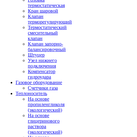
термостатическая
Кран шаровой
Клапан
терморегулирующий
Термостатический
смесительный
клапан
Клапан запорно-
балансировочный
Штуцер
Узел нижнего
подключения
Компенсатор
гидроудара
Газовое оборудование
Счетчики газа
Теплоноситель
На основе
пропиленгликоля
(экологический)
На основе
глицеринового
раствора
(экологический)