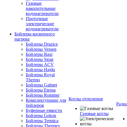
Газовые
накопительные
водонагреватели
Проточные
электрические
водонагреватели
Бойлеры косвенного
нагрева
Бойлеры Drazice
Бойлеры Vessen
Бойлеры Baxi
Бойлеры Stout
Бойлеры ACV
Бойлеры Hajdu
Бойлеры Royal
Thermo
Бойлеры Galmet
Бойлеры Eterna
Бойлеры Rommer
Котлы отопления
Комплектующие для
Ради
бойлеров
Буферные емкости
Газовые котлы
Бойлеры Gekon
Бойлеры Termica
Бойлеры Thermex