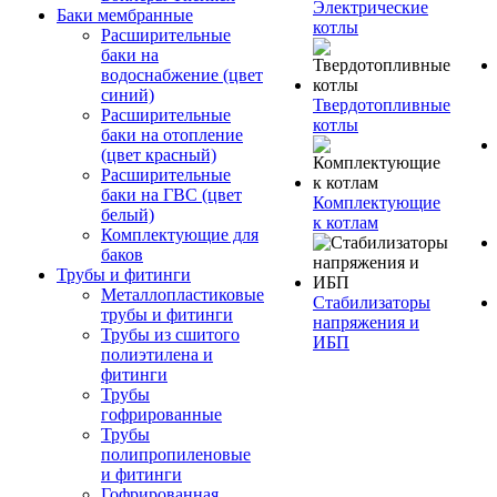
Электрические
Баки мембранные
котлы
Расширительные
баки на
водоснабжение (цвет
синий)
Твердотопливные
Расширительные
котлы
баки на отопление
(цвет красный)
Расширительные
баки на ГВС (цвет
Комплектующие
белый)
к котлам
Комплектующие для
баков
Трубы и фитинги
Металлопластиковые
Стабилизаторы
трубы и фитинги
напряжения и
Трубы из сшитого
ИБП
полиэтилена и
фитинги
Трубы
гофрированные
Трубы
полипропиленовые
и фитинги
Гофрированная