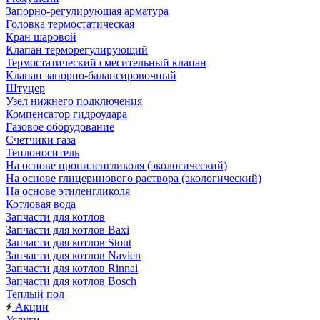
Запорно-регулирующая арматура
Головка термостатическая
Кран шаровой
Клапан терморегулирующий
Термостатический смесительный клапан
Клапан запорно-балансировочный
Штуцер
Узел нижнего подключения
Компенсатор гидроудара
Газовое оборудование
Счетчики газа
Теплоноситель
На основе пропиленгликоля (экологический)
На основе глицеринового раствора (экологический)
На основе этиленгликоля
Котловая вода
Запчасти для котлов
Запчасти для котлов Baxi
Запчасти для котлов Stout
Запчасти для котлов Navien
Запчасти для котлов Rinnai
Запчасти для котлов Bosch
Теплый пол
Акции
Услуги