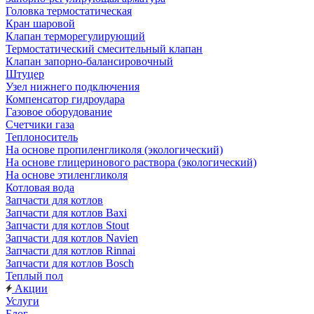
Головка термостатическая
Кран шаровой
Клапан терморегулирующий
Термостатический смесительный клапан
Клапан запорно-балансировочный
Штуцер
Узел нижнего подключения
Компенсатор гидроудара
Газовое оборудование
Счетчики газа
Теплоноситель
На основе пропиленгликоля (экологический)
На основе глицеринового раствора (экологический)
На основе этиленгликоля
Котловая вода
Запчасти для котлов
Запчасти для котлов Baxi
Запчасти для котлов Stout
Запчасти для котлов Navien
Запчасти для котлов Rinnai
Запчасти для котлов Bosch
Теплый пол
Акции
Услуги
Блог