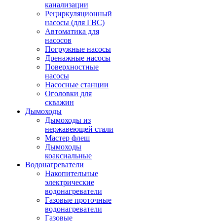
канализации
Рециркуляционный
насосы (для ГВС)
Автоматика для
насосов
Погружные насосы
Дренажные насосы
Поверхностные
насосы
Насосные станции
Оголовки для
скважин
Дымоходы
Дымоходы из
нержавеющей стали
Мастер флеш
Дымоходы
коаксиальные
Водонагреватели
Накопительные
электрические
водонагреватели
Газовые проточные
водонагреватели
Газовые