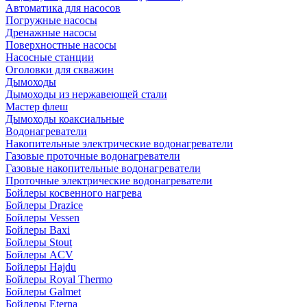
Автоматика для насосов
Погружные насосы
Дренажные насосы
Поверхностные насосы
Насосные станции
Оголовки для скважин
Дымоходы
Дымоходы из нержавеющей стали
Мастер флеш
Дымоходы коаксиальные
Водонагреватели
Накопительные электрические водонагреватели
Газовые проточные водонагреватели
Газовые накопительные водонагреватели
Проточные электрические водонагреватели
Бойлеры косвенного нагрева
Бойлеры Drazice
Бойлеры Vessen
Бойлеры Baxi
Бойлеры Stout
Бойлеры ACV
Бойлеры Hajdu
Бойлеры Royal Thermo
Бойлеры Galmet
Бойлеры Eterna