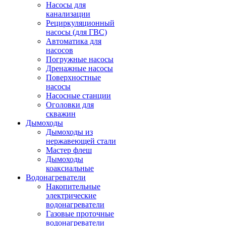
Насосы для
канализации
Рециркуляционный
насосы (для ГВС)
Автоматика для
насосов
Погружные насосы
Дренажные насосы
Поверхностные
насосы
Насосные станции
Оголовки для
скважин
Дымоходы
Дымоходы из
нержавеющей стали
Мастер флеш
Дымоходы
коаксиальные
Водонагреватели
Накопительные
электрические
водонагреватели
Газовые проточные
водонагреватели