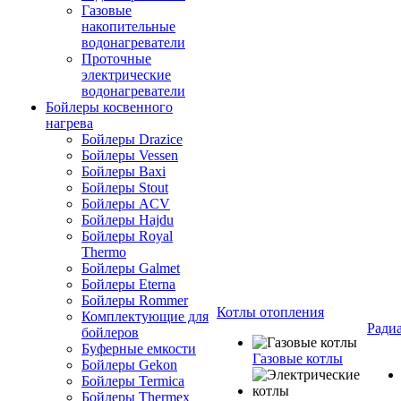
Газовые
накопительные
водонагреватели
Проточные
электрические
водонагреватели
Бойлеры косвенного
нагрева
Бойлеры Drazice
Бойлеры Vessen
Бойлеры Baxi
Бойлеры Stout
Бойлеры ACV
Бойлеры Hajdu
Бойлеры Royal
Thermo
Бойлеры Galmet
Бойлеры Eterna
Бойлеры Rommer
Котлы отопления
Комплектующие для
Ради
бойлеров
Буферные емкости
Газовые котлы
Бойлеры Gekon
Бойлеры Termica
Бойлеры Thermex