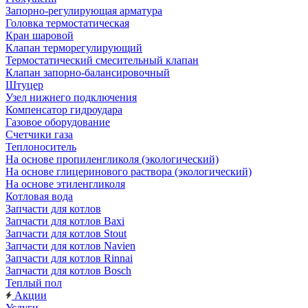
Запорно-регулирующая арматура
Головка термостатическая
Кран шаровой
Клапан терморегулирующий
Термостатический смесительный клапан
Клапан запорно-балансировочный
Штуцер
Узел нижнего подключения
Компенсатор гидроудара
Газовое оборудование
Счетчики газа
Теплоноситель
На основе пропиленгликоля (экологический)
На основе глицеринового раствора (экологический)
На основе этиленгликоля
Котловая вода
Запчасти для котлов
Запчасти для котлов Baxi
Запчасти для котлов Stout
Запчасти для котлов Navien
Запчасти для котлов Rinnai
Запчасти для котлов Bosch
Теплый пол
Акции
Услуги