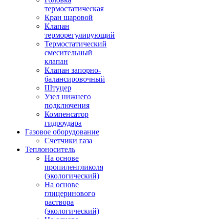
термостатическая
Кран шаровой
Клапан
терморегулирующий
Термостатический
смесительный
клапан
Клапан запорно-
балансировочный
Штуцер
Узел нижнего
подключения
Компенсатор
гидроудара
Газовое оборудование
Счетчики газа
Теплоноситель
На основе
пропиленгликоля
(экологический)
На основе
глицеринового
раствора
(экологический)