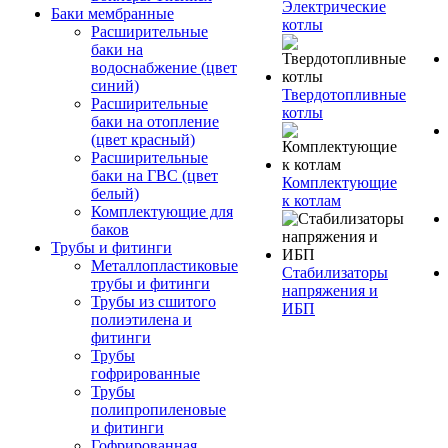
Электрические
Баки мембранные
котлы
Расширительные
баки на
водоснабжение (цвет
синий)
Твердотопливные
Расширительные
котлы
баки на отопление
(цвет красный)
Расширительные
баки на ГВС (цвет
Комплектующие
белый)
к котлам
Комплектующие для
баков
Трубы и фитинги
Металлопластиковые
Стабилизаторы
трубы и фитинги
напряжения и
Трубы из сшитого
ИБП
полиэтилена и
фитинги
Трубы
гофрированные
Трубы
полипропиленовые
и фитинги
Гофрированная