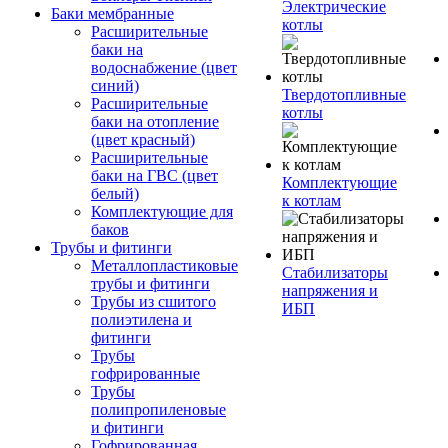
Электрические
Баки мембранные
котлы
Расширительные
баки на
водоснабжение (цвет
синий)
Твердотопливные
Расширительные
котлы
баки на отопление
(цвет красный)
Расширительные
баки на ГВС (цвет
Комплектующие
белый)
к котлам
Комплектующие для
баков
Трубы и фитинги
Металлопластиковые
Стабилизаторы
трубы и фитинги
напряжения и
Трубы из сшитого
ИБП
полиэтилена и
фитинги
Трубы
гофрированные
Трубы
полипропиленовые
и фитинги
Гофрированная