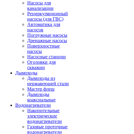
Насосы для
канализации
Рециркуляционный
насосы (для ГВС)
Автоматика для
насосов
Погружные насосы
Дренажные насосы
Поверхностные
насосы
Насосные станции
Оголовки для
скважин
Дымоходы
Дымоходы из
нержавеющей стали
Мастер флеш
Дымоходы
коаксиальные
Водонагреватели
Накопительные
электрические
водонагреватели
Газовые проточные
водонагреватели