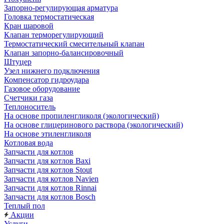
Запорно-регулирующая арматура
Головка термостатическая
Кран шаровой
Клапан терморегулирующий
Термостатический смесительный клапан
Клапан запорно-балансировочный
Штуцер
Узел нижнего подключения
Компенсатор гидроудара
Газовое оборудование
Счетчики газа
Теплоноситель
На основе пропиленгликоля (экологический)
На основе глицеринового раствора (экологический)
На основе этиленгликоля
Котловая вода
Запчасти для котлов
Запчасти для котлов Baxi
Запчасти для котлов Stout
Запчасти для котлов Navien
Запчасти для котлов Rinnai
Запчасти для котлов Bosch
Теплый пол
Акции
Услуги