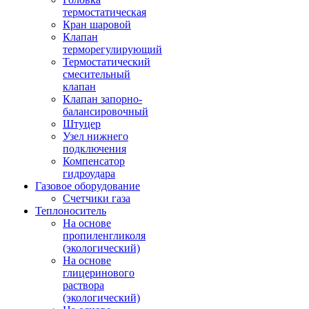
термостатическая
Кран шаровой
Клапан
терморегулирующий
Термостатический
смесительный
клапан
Клапан запорно-
балансировочный
Штуцер
Узел нижнего
подключения
Компенсатор
гидроудара
Газовое оборудование
Счетчики газа
Теплоноситель
На основе
пропиленгликоля
(экологический)
На основе
глицеринового
раствора
(экологический)