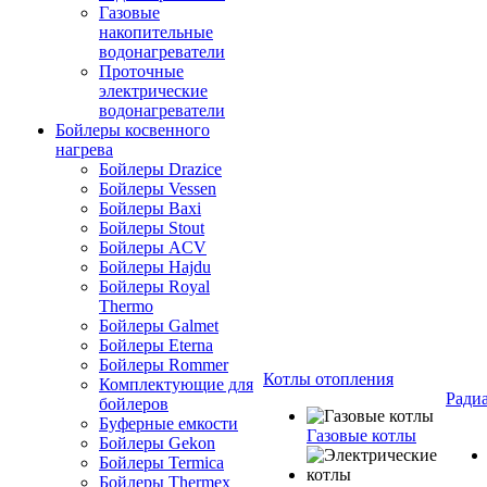
Газовые
накопительные
водонагреватели
Проточные
электрические
водонагреватели
Бойлеры косвенного
нагрева
Бойлеры Drazice
Бойлеры Vessen
Бойлеры Baxi
Бойлеры Stout
Бойлеры ACV
Бойлеры Hajdu
Бойлеры Royal
Thermo
Бойлеры Galmet
Бойлеры Eterna
Бойлеры Rommer
Котлы отопления
Комплектующие для
Ради
бойлеров
Буферные емкости
Газовые котлы
Бойлеры Gekon
Бойлеры Termica
Бойлеры Thermex