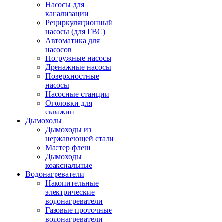
Насосы для
канализации
Рециркуляционный
насосы (для ГВС)
Автоматика для
насосов
Погружные насосы
Дренажные насосы
Поверхностные
насосы
Насосные станции
Оголовки для
скважин
Дымоходы
Дымоходы из
нержавеющей стали
Мастер флеш
Дымоходы
коаксиальные
Водонагреватели
Накопительные
электрические
водонагреватели
Газовые проточные
водонагреватели