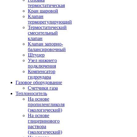
термостатическая
Кран шаровой
Клапан
терморегулирующий
Термостатический
смесительный
клапан
Клапан запорно-
балансировочный
Штуцер
Узел нижнего
подключения
Компенсатор
гидроудара
Газовое оборудование
Счетчики газа
Теплоноситель
На основе
пропиленгликоля
(экологический)
На основе
глицеринового
раствора
(экологический)