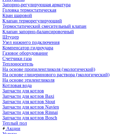
Запорно-регулирующая арматура
Головка термостатическая
Кран шаровой
Клапан терморегулирующий
Термостатический смесительный клапан
Клапан запорно-балансировочный
Штуцер
Узел нижнего подключения
Компенсатор гидроудара
Газовое оборудование
Счетчики газа
Теплоноситель
На основе пропиленгликоля (экологический)
На основе глицеринового раствора (экологический)
На основе этиленгликоля
Котловая вода
Запчасти для котлов
Запчасти для котлов Baxi
Запчасти для котлов Stout
Запчасти для котлов Navien
Запчасти для котлов Rinnai
Запчасти для котлов Bosch
Теплый пол
Акции
Услуги