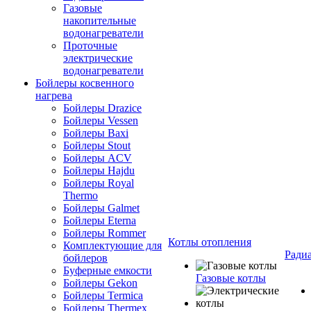
Газовые
накопительные
водонагреватели
Проточные
электрические
водонагреватели
Бойлеры косвенного
нагрева
Бойлеры Drazice
Бойлеры Vessen
Бойлеры Baxi
Бойлеры Stout
Бойлеры ACV
Бойлеры Hajdu
Бойлеры Royal
Thermo
Бойлеры Galmet
Бойлеры Eterna
Бойлеры Rommer
Котлы отопления
Комплектующие для
Ради
бойлеров
Буферные емкости
Газовые котлы
Бойлеры Gekon
Бойлеры Termica
Бойлеры Thermex