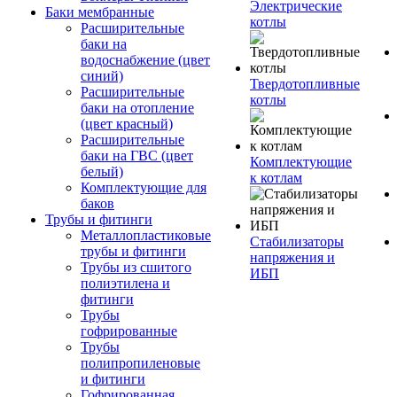
Электрические
Баки мембранные
котлы
Расширительные
баки на
водоснабжение (цвет
синий)
Твердотопливные
Расширительные
котлы
баки на отопление
(цвет красный)
Расширительные
баки на ГВС (цвет
Комплектующие
белый)
к котлам
Комплектующие для
баков
Трубы и фитинги
Металлопластиковые
Стабилизаторы
трубы и фитинги
напряжения и
Трубы из сшитого
ИБП
полиэтилена и
фитинги
Трубы
гофрированные
Трубы
полипропиленовые
и фитинги
Гофрированная