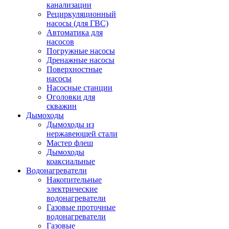
канализации
Рециркуляционный
насосы (для ГВС)
Автоматика для
насосов
Погружные насосы
Дренажные насосы
Поверхностные
насосы
Насосные станции
Оголовки для
скважин
Дымоходы
Дымоходы из
нержавеющей стали
Мастер флеш
Дымоходы
коаксиальные
Водонагреватели
Накопительные
электрические
водонагреватели
Газовые проточные
водонагреватели
Газовые