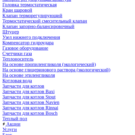
Головка термостатическая
Кран шаровой
Клапан терморегулирующий
Термостатический смесительный клапан
Клапан запорно-балансировочный
Штуцер
Узел нижнего подключения
Компенсатор гидроудара
Газовое оборудование
Счетчики газа
Теплоноситель
На основе пропиленгликоля (экологический)
На основе глицеринового раствора (экологический)
На основе этиленгликоля
Котловая вода
Запчасти для котлов
Запчасти для котлов Baxi
Запчасти для котлов Stout
Запчасти для котлов Navien
Запчасти для котлов Rinnai
Запчасти для котлов Bosch
Теплый пол
Акции
Услуги
Блог