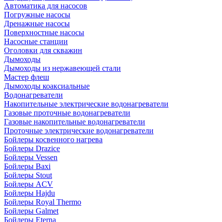
Автоматика для насосов
Погружные насосы
Дренажные насосы
Поверхностные насосы
Насосные станции
Оголовки для скважин
Дымоходы
Дымоходы из нержавеющей стали
Мастер флеш
Дымоходы коаксиальные
Водонагреватели
Накопительные электрические водонагреватели
Газовые проточные водонагреватели
Газовые накопительные водонагреватели
Проточные электрические водонагреватели
Бойлеры косвенного нагрева
Бойлеры Drazice
Бойлеры Vessen
Бойлеры Baxi
Бойлеры Stout
Бойлеры ACV
Бойлеры Hajdu
Бойлеры Royal Thermo
Бойлеры Galmet
Бойлеры Eterna