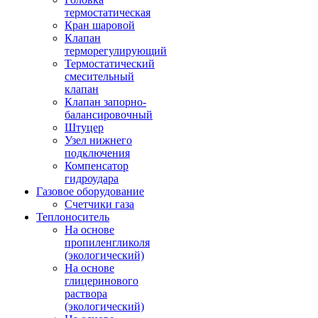
термостатическая
Кран шаровой
Клапан
терморегулирующий
Термостатический
смесительный
клапан
Клапан запорно-
балансировочный
Штуцер
Узел нижнего
подключения
Компенсатор
гидроудара
Газовое оборудование
Счетчики газа
Теплоноситель
На основе
пропиленгликоля
(экологический)
На основе
глицеринового
раствора
(экологический)