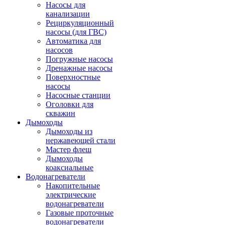
Насосы для
канализации
Рециркуляционный
насосы (для ГВС)
Автоматика для
насосов
Погружные насосы
Дренажные насосы
Поверхностные
насосы
Насосные станции
Оголовки для
скважин
Дымоходы
Дымоходы из
нержавеющей стали
Мастер флеш
Дымоходы
коаксиальные
Водонагреватели
Накопительные
электрические
водонагреватели
Газовые проточные
водонагреватели