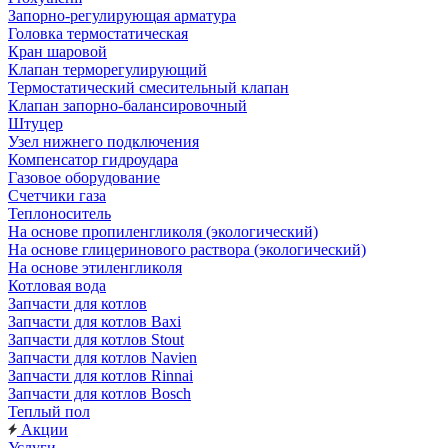
Запорно-регулирующая арматура
Головка термостатическая
Кран шаровой
Клапан терморегулирующий
Термостатический смесительный клапан
Клапан запорно-балансировочный
Штуцер
Узел нижнего подключения
Компенсатор гидроудара
Газовое оборудование
Счетчики газа
Теплоноситель
На основе пропиленгликоля (экологический)
На основе глицеринового раствора (экологический)
На основе этиленгликоля
Котловая вода
Запчасти для котлов
Запчасти для котлов Baxi
Запчасти для котлов Stout
Запчасти для котлов Navien
Запчасти для котлов Rinnai
Запчасти для котлов Bosch
Теплый пол
Акции
Услуги