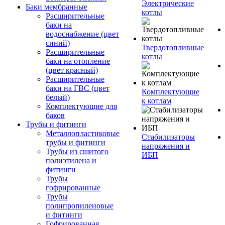
Электрические
Баки мембранные
котлы
Расширительные
баки на
водоснабжение (цвет
синий)
Твердотопливные
Расширительные
котлы
баки на отопление
(цвет красный)
Расширительные
баки на ГВС (цвет
Комплектующие
белый)
к котлам
Комплектующие для
баков
Трубы и фитинги
Металлопластиковые
Стабилизаторы
трубы и фитинги
напряжения и
Трубы из сшитого
ИБП
полиэтилена и
фитинги
Трубы
гофрированные
Трубы
полипропиленовые
и фитинги
Гофрированная