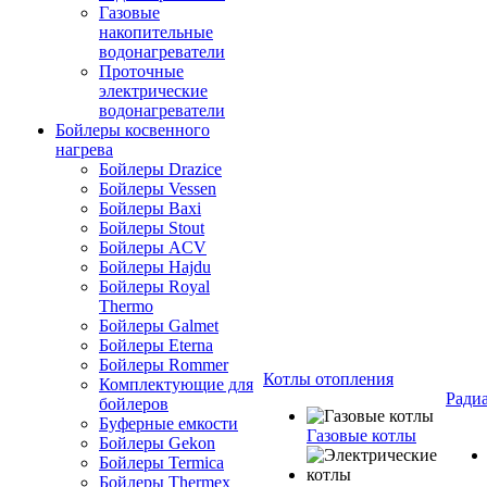
Газовые
накопительные
водонагреватели
Проточные
электрические
водонагреватели
Бойлеры косвенного
нагрева
Бойлеры Drazice
Бойлеры Vessen
Бойлеры Baxi
Бойлеры Stout
Бойлеры ACV
Бойлеры Hajdu
Бойлеры Royal
Thermo
Бойлеры Galmet
Бойлеры Eterna
Бойлеры Rommer
Котлы отопления
Комплектующие для
Ради
бойлеров
Буферные емкости
Газовые котлы
Бойлеры Gekon
Бойлеры Termica
Бойлеры Thermex