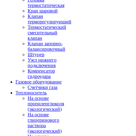
термостатическая
Кран шаровой
Клапан
терморегулирующий
Термостатический
смесительный
клапан
Клапан запорно-
балансировочный
Штуцер
Узел нижнего
подключения
Компенсатор
гидроудара
Газовое оборудование
Счетчики газа
Теплоноситель
На основе
пропиленгликоля
(экологический)
На основе
глицеринового
раствора
(экологический)