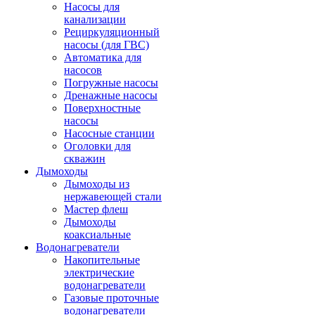
Насосы для
канализации
Рециркуляционный
насосы (для ГВС)
Автоматика для
насосов
Погружные насосы
Дренажные насосы
Поверхностные
насосы
Насосные станции
Оголовки для
скважин
Дымоходы
Дымоходы из
нержавеющей стали
Мастер флеш
Дымоходы
коаксиальные
Водонагреватели
Накопительные
электрические
водонагреватели
Газовые проточные
водонагреватели