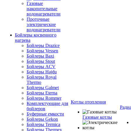
Газовые
накопительные
водонагреватели
Проточные
электрические
водонагреватели
Бойлеры косвенного
нагрева
Бойлеры Drazice
Бойлеры Vessen
Бойлеры Baxi
Бойлеры Stout
Бойлеры ACV
Бойлеры Hajdu
Бойлеры Royal
Thermo
Бойлеры Galmet
Бойлеры Eterna
Бойлеры Rommer
Котлы отопления
Комплектующие для
Ради
бойлеров
Буферные емкости
Газовые котлы
Бойлеры Gekon
Бойлеры Termica
Бойлеры Thermex