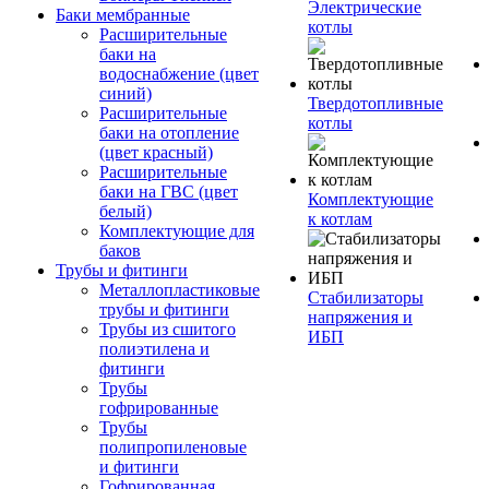
Электрические
Баки мембранные
котлы
Расширительные
баки на
водоснабжение (цвет
синий)
Твердотопливные
Расширительные
котлы
баки на отопление
(цвет красный)
Расширительные
баки на ГВС (цвет
Комплектующие
белый)
к котлам
Комплектующие для
баков
Трубы и фитинги
Металлопластиковые
Стабилизаторы
трубы и фитинги
напряжения и
Трубы из сшитого
ИБП
полиэтилена и
фитинги
Трубы
гофрированные
Трубы
полипропиленовые
и фитинги
Гофрированная