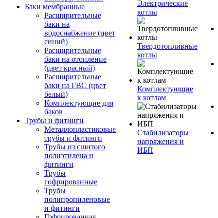
Электрические
Баки мембранные
котлы
Расширительные
баки на
водоснабжение (цвет
синий)
Твердотопливные
Расширительные
котлы
баки на отопление
(цвет красный)
Расширительные
баки на ГВС (цвет
Комплектующие
белый)
к котлам
Комплектующие для
баков
Трубы и фитинги
Металлопластиковые
Стабилизаторы
трубы и фитинги
напряжения и
Трубы из сшитого
ИБП
полиэтилена и
фитинги
Трубы
гофрированные
Трубы
полипропиленовые
и фитинги
Гофрированная