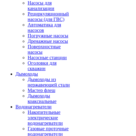
Насосы для
канализации
Рециркуляционный
насосы (для ГВС)
Автоматика для
насосов
Погружные насосы
Дренажные насосы
Поверхностные
насосы
Насосные станции
Оголовки для
скважин
Дымоходы
Дымоходы из
нержавеющей стали
Мастер флеш
Дымоходы
коаксиальные
Водонагреватели
Накопительные
электрические
водонагреватели
Газовые проточные
водонагреватели