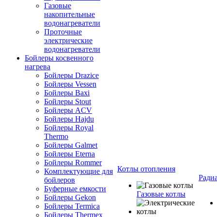
Газовые
накопительные
водонагреватели
Проточные
электрические
водонагреватели
Бойлеры косвенного
нагрева
Бойлеры Drazice
Бойлеры Vessen
Бойлеры Baxi
Бойлеры Stout
Бойлеры ACV
Бойлеры Hajdu
Бойлеры Royal
Thermo
Бойлеры Galmet
Бойлеры Eterna
Бойлеры Rommer
Котлы отопления
Комплектующие для
Ради
бойлеров
Буферные емкости
Газовые котлы
Бойлеры Gekon
Бойлеры Termica
Бойлеры Thermex