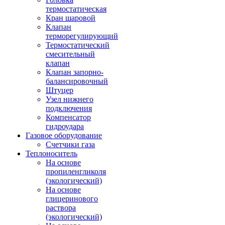
термостатическая
Кран шаровой
Клапан
терморегулирующий
Термостатический
смесительный
клапан
Клапан запорно-
балансировочный
Штуцер
Узел нижнего
подключения
Компенсатор
гидроудара
Газовое оборудование
Счетчики газа
Теплоноситель
На основе
пропиленгликоля
(экологический)
На основе
глицеринового
раствора
(экологический)