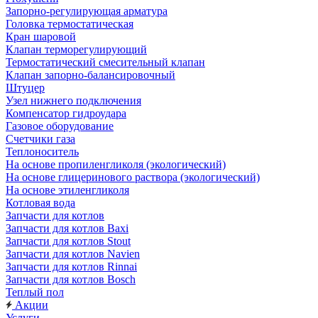
Запорно-регулирующая арматура
Головка термостатическая
Кран шаровой
Клапан терморегулирующий
Термостатический смесительный клапан
Клапан запорно-балансировочный
Штуцер
Узел нижнего подключения
Компенсатор гидроудара
Газовое оборудование
Счетчики газа
Теплоноситель
На основе пропиленгликоля (экологический)
На основе глицеринового раствора (экологический)
На основе этиленгликоля
Котловая вода
Запчасти для котлов
Запчасти для котлов Baxi
Запчасти для котлов Stout
Запчасти для котлов Navien
Запчасти для котлов Rinnai
Запчасти для котлов Bosch
Теплый пол
Акции
Услуги