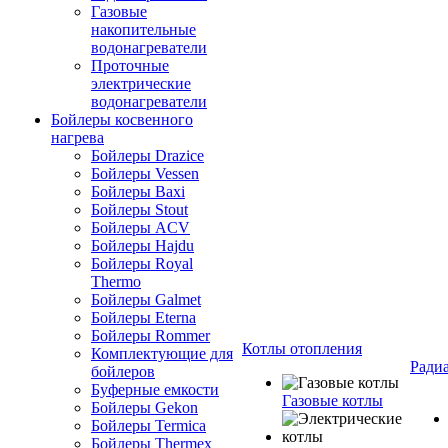
Газовые
накопительные
водонагреватели
Проточные
электрические
водонагреватели
Бойлеры косвенного
нагрева
Бойлеры Drazice
Бойлеры Vessen
Бойлеры Baxi
Бойлеры Stout
Бойлеры ACV
Бойлеры Hajdu
Бойлеры Royal
Thermo
Бойлеры Galmet
Бойлеры Eterna
Бойлеры Rommer
Котлы отопления
Комплектующие для
Ради
бойлеров
Буферные емкости
Газовые котлы
Бойлеры Gekon
Бойлеры Termica
Бойлеры Thermex