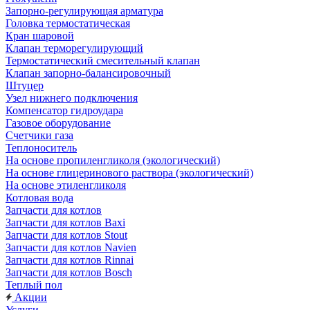
Запорно-регулирующая арматура
Головка термостатическая
Кран шаровой
Клапан терморегулирующий
Термостатический смесительный клапан
Клапан запорно-балансировочный
Штуцер
Узел нижнего подключения
Компенсатор гидроудара
Газовое оборудование
Счетчики газа
Теплоноситель
На основе пропиленгликоля (экологический)
На основе глицеринового раствора (экологический)
На основе этиленгликоля
Котловая вода
Запчасти для котлов
Запчасти для котлов Baxi
Запчасти для котлов Stout
Запчасти для котлов Navien
Запчасти для котлов Rinnai
Запчасти для котлов Bosch
Теплый пол
Акции
Услуги