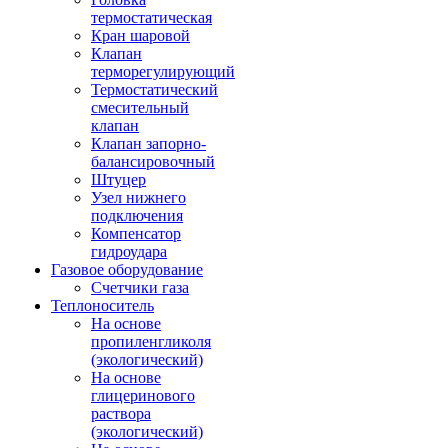
термостатическая
Кран шаровой
Клапан
терморегулирующий
Термостатический
смесительный
клапан
Клапан запорно-
балансировочный
Штуцер
Узел нижнего
подключения
Компенсатор
гидроудара
Газовое оборудование
Счетчики газа
Теплоноситель
На основе
пропиленгликоля
(экологический)
На основе
глицеринового
раствора
(экологический)