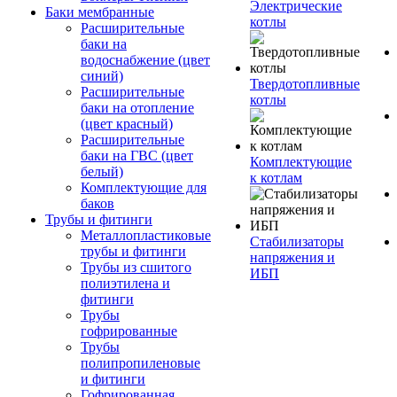
Электрические
Баки мембранные
котлы
Расширительные
баки на
водоснабжение (цвет
синий)
Твердотопливные
Расширительные
котлы
баки на отопление
(цвет красный)
Расширительные
баки на ГВС (цвет
Комплектующие
белый)
к котлам
Комплектующие для
баков
Трубы и фитинги
Металлопластиковые
Стабилизаторы
трубы и фитинги
напряжения и
Трубы из сшитого
ИБП
полиэтилена и
фитинги
Трубы
гофрированные
Трубы
полипропиленовые
и фитинги
Гофрированная