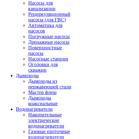
Насосы для
канализации
Рециркуляционный
насосы (для ГВС)
Автоматика для
насосов
Погружные насосы
Дренажные насосы
Поверхностные
насосы
Насосные станции
Оголовки для
скважин
Дымоходы
Дымоходы из
нержавеющей стали
Мастер флеш
Дымоходы
коаксиальные
Водонагреватели
Накопительные
электрические
водонагреватели
Газовые проточные
водонагреватели