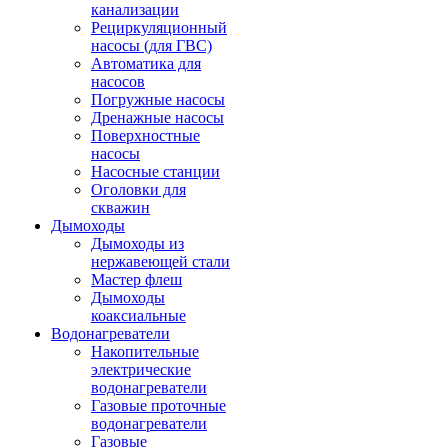
канализации
Рециркуляционный
насосы (для ГВС)
Автоматика для
насосов
Погружные насосы
Дренажные насосы
Поверхностные
насосы
Насосные станции
Оголовки для
скважин
Дымоходы
Дымоходы из
нержавеющей стали
Мастер флеш
Дымоходы
коаксиальные
Водонагреватели
Накопительные
электрические
водонагреватели
Газовые проточные
водонагреватели
Газовые