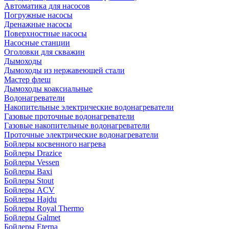
Автоматика для насосов
Погружные насосы
Дренажные насосы
Поверхностные насосы
Насосные станции
Оголовки для скважин
Дымоходы
Дымоходы из нержавеющей стали
Мастер флеш
Дымоходы коаксиальные
Водонагреватели
Накопительные электрические водонагреватели
Газовые проточные водонагреватели
Газовые накопительные водонагреватели
Проточные электрические водонагреватели
Бойлеры косвенного нагрева
Бойлеры Drazice
Бойлеры Vessen
Бойлеры Baxi
Бойлеры Stout
Бойлеры ACV
Бойлеры Hajdu
Бойлеры Royal Thermo
Бойлеры Galmet
Бойлеры Eterna