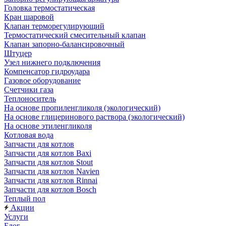
Головка термостатическая
Кран шаровой
Клапан терморегулирующий
Термостатический смесительный клапан
Клапан запорно-балансировочный
Штуцер
Узел нижнего подключения
Компенсатор гидроудара
Газовое оборудование
Счетчики газа
Теплоноситель
На основе пропиленгликоля (экологический)
На основе глицеринового раствора (экологический)
На основе этиленгликоля
Котловая вода
Запчасти для котлов
Запчасти для котлов Baxi
Запчасти для котлов Stout
Запчасти для котлов Navien
Запчасти для котлов Rinnai
Запчасти для котлов Bosch
Теплый пол
Акции
Услуги
Блог