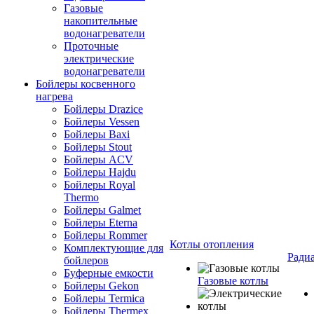
Газовые
накопительные
водонагреватели
Проточные
электрические
водонагреватели
Бойлеры косвенного
нагрева
Бойлеры Drazice
Бойлеры Vessen
Бойлеры Baxi
Бойлеры Stout
Бойлеры ACV
Бойлеры Hajdu
Бойлеры Royal
Thermo
Бойлеры Galmet
Бойлеры Eterna
Бойлеры Rommer
Котлы отопления
Комплектующие для
Ради
бойлеров
Буферные емкости
Газовые котлы
Бойлеры Gekon
Бойлеры Termica
Бойлеры Thermex