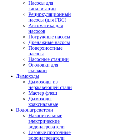
Насосы для
канализации
Рециркуляционный
насосы (для ГВС)
Автоматика для
насосов
Погружные насосы
Дренажные насосы
Поверхностные
насосы
Насосные станции
Оголовки для
скважин
Дымоходы
Дымоходы из
нержавеющей стали
Мастер флеш
Дымоходы
коаксиальные
Водонагреватели
Накопительные
электрические
водонагреватели
Газовые проточные
водонагреватели