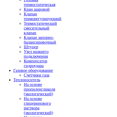
термостатическая
Кран шаровой
Клапан
терморегулирующий
Термостатический
смесительный
клапан
Клапан запорно-
балансировочный
Штуцер
Узел нижнего
подключения
Компенсатор
гидроудара
Газовое оборудование
Счетчики газа
Теплоноситель
На основе
пропиленгликоля
(экологический)
На основе
глицеринового
раствора
(экологический)