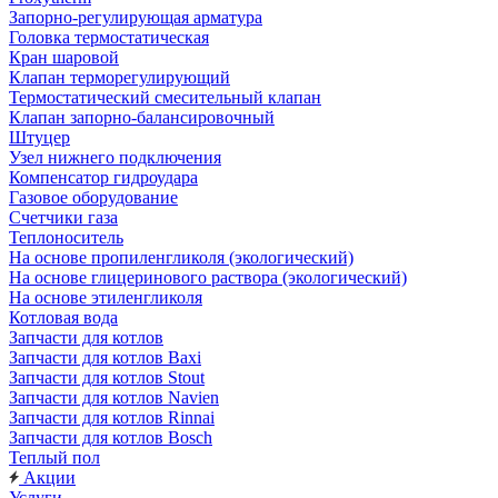
Запорно-регулирующая арматура
Головка термостатическая
Кран шаровой
Клапан терморегулирующий
Термостатический смесительный клапан
Клапан запорно-балансировочный
Штуцер
Узел нижнего подключения
Компенсатор гидроудара
Газовое оборудование
Счетчики газа
Теплоноситель
На основе пропиленгликоля (экологический)
На основе глицеринового раствора (экологический)
На основе этиленгликоля
Котловая вода
Запчасти для котлов
Запчасти для котлов Baxi
Запчасти для котлов Stout
Запчасти для котлов Navien
Запчасти для котлов Rinnai
Запчасти для котлов Bosch
Теплый пол
Акции
Услуги