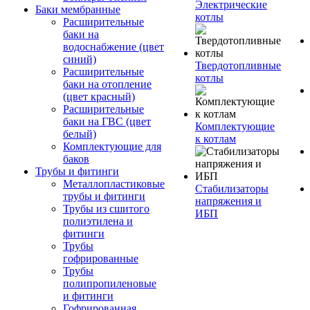
Электрические
Баки мембранные
котлы
Расширительные
баки на
водоснабжение (цвет
синий)
Твердотопливные
Расширительные
котлы
баки на отопление
(цвет красный)
Расширительные
баки на ГВС (цвет
Комплектующие
белый)
к котлам
Комплектующие для
баков
Трубы и фитинги
Металлопластиковые
Стабилизаторы
трубы и фитинги
напряжения и
Трубы из сшитого
ИБП
полиэтилена и
фитинги
Трубы
гофрированные
Трубы
полипропиленовые
и фитинги
Гофрированная