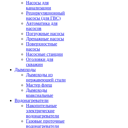
Насосы для
канализации
Рециркуляционный
насосы (для ГВС)
Автоматика для
насосов
Погружные насосы
Дренажные насосы
Поверхностные
насосы
Насосные станции
Оголовки для
скважин
Дымоходы
Дымоходы из
нержавеющей стали
Мастер флеш
Дымоходы
коаксиальные
Водонагреватели
Накопительные
электрические
водонагреватели
Газовые проточные
водонагреватели