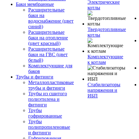
Электрические
Баки мембранные
котлы
Расширительные
баки на
водоснабжение (цвет
синий)
Твердотопливные
Расширительные
котлы
баки на отопление
(цвет красный)
Расширительные
баки на ГВС (цвет
Комплектующие
белый)
к котлам
Комплектующие для
баков
Трубы и фитинги
Металлопластиковые
Стабилизаторы
трубы и фитинги
напряжения и
Трубы из сшитого
ИБП
полиэтилена и
фитинги
Трубы
гофрированные
Трубы
полипропиленовые
и фитинги
Гофрированная