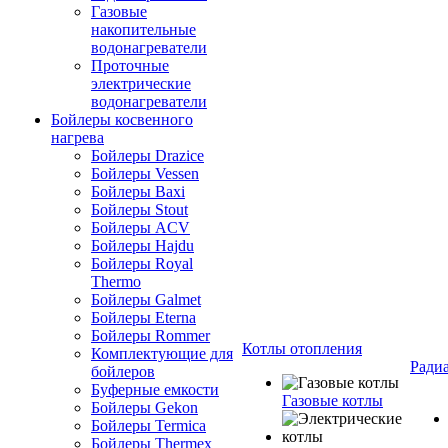
Газовые
накопительные
водонагреватели
Проточные
электрические
водонагреватели
Бойлеры косвенного
нагрева
Бойлеры Drazice
Бойлеры Vessen
Бойлеры Baxi
Бойлеры Stout
Бойлеры ACV
Бойлеры Hajdu
Бойлеры Royal
Thermo
Бойлеры Galmet
Бойлеры Eterna
Бойлеры Rommer
Котлы отопления
Комплектующие для
Ради
бойлеров
Буферные емкости
Газовые котлы
Бойлеры Gekon
Бойлеры Termica
Бойлеры Thermex