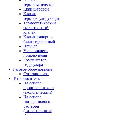
термостатическая
Кран шаровой
Клапан
терморегулирующий
Термостатический
смесительный
клапан
Клапан запорно-
балансировочный
Штуцер
Узел нижнего
подключения
Компенсатор
гидроудара
Газовое оборудование
Счетчики газа
Теплоноситель
На основе
пропиленгликоля
(экологический)
На основе
глицеринового
раствора
(экологический)