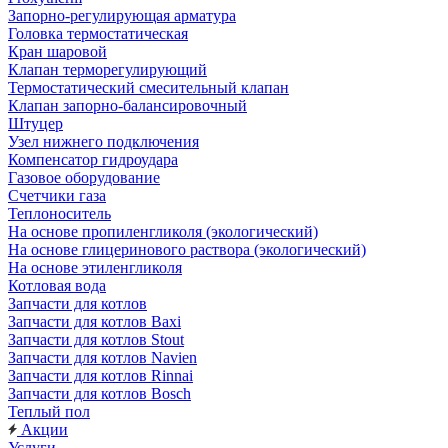
Запорно-регулирующая арматура
Головка термостатическая
Кран шаровой
Клапан терморегулирующий
Термостатический смесительный клапан
Клапан запорно-балансировочный
Штуцер
Узел нижнего подключения
Компенсатор гидроудара
Газовое оборудование
Счетчики газа
Теплоноситель
На основе пропиленгликоля (экологический)
На основе глицеринового раствора (экологический)
На основе этиленгликоля
Котловая вода
Запчасти для котлов
Запчасти для котлов Baxi
Запчасти для котлов Stout
Запчасти для котлов Navien
Запчасти для котлов Rinnai
Запчасти для котлов Bosch
Теплый пол
Акции
Услуги