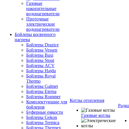
Газовые
накопительные
водонагреватели
Проточные
электрические
водонагреватели
Бойлеры косвенного
нагрева
Бойлеры Drazice
Бойлеры Vessen
Бойлеры Baxi
Бойлеры Stout
Бойлеры ACV
Бойлеры Hajdu
Бойлеры Royal
Thermo
Бойлеры Galmet
Бойлеры Eterna
Бойлеры Rommer
Котлы отопления
Комплектующие для
Ради
бойлеров
Буферные емкости
Газовые котлы
Бойлеры Gekon
Бойлеры Termica
Бойлеры Thermex