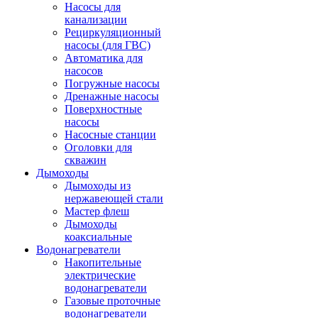
Насосы для
канализации
Рециркуляционный
насосы (для ГВС)
Автоматика для
насосов
Погружные насосы
Дренажные насосы
Поверхностные
насосы
Насосные станции
Оголовки для
скважин
Дымоходы
Дымоходы из
нержавеющей стали
Мастер флеш
Дымоходы
коаксиальные
Водонагреватели
Накопительные
электрические
водонагреватели
Газовые проточные
водонагреватели