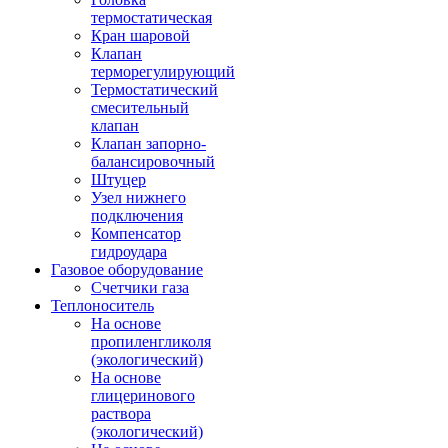
термостатическая
Кран шаровой
Клапан
терморегулирующий
Термостатический
смесительный
клапан
Клапан запорно-
балансировочный
Штуцер
Узел нижнего
подключения
Компенсатор
гидроудара
Газовое оборудование
Счетчики газа
Теплоноситель
На основе
пропиленгликоля
(экологический)
На основе
глицеринового
раствора
(экологический)