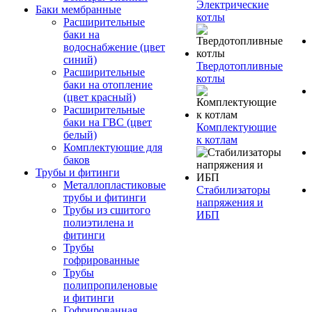
Электрические
Баки мембранные
котлы
Расширительные
баки на
водоснабжение (цвет
синий)
Твердотопливные
Расширительные
котлы
баки на отопление
(цвет красный)
Расширительные
баки на ГВС (цвет
Комплектующие
белый)
к котлам
Комплектующие для
баков
Трубы и фитинги
Металлопластиковые
Стабилизаторы
трубы и фитинги
напряжения и
Трубы из сшитого
ИБП
полиэтилена и
фитинги
Трубы
гофрированные
Трубы
полипропиленовые
и фитинги
Гофрированная