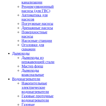
канализации
Рециркуляционный
насосы (для ГВС)
Автоматика для
насосов
Погружные насосы
Дренажные насосы
Поверхностные
насосы
Насосные станции
Оголовки для
скважин
Дымоходы
Дымоходы из
нержавеющей стали
Мастер флеш
Дымоходы
коаксиальные
Водонагреватели
Накопительные
электрические
водонагреватели
Газовые проточные
водонагреватели
Газовые