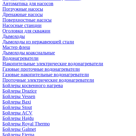
Автоматика для насосов
Погружные насосы
Дренажные насосы
Поверхностные насосы
Насосные станции
Оголовки для скважин
Дымоходы
Дымоходы из нержавеющей стали
Мастер флеш
Дымоходы коаксиальные
Водонагреватели
Накопительные электрические водонагреватели
Газовые проточные водонагреватели
Газовые накопительные водонагреватели
Проточные электрические водонагреватели
Бойлеры косвенного нагрева
Бойлеры Drazice
Бойлеры Vessen
Бойлеры Baxi
Бойлеры Stout
Бойлеры ACV
Бойлеры Hajdu
Бойлеры Royal Thermo
Бойлеры Galmet
Бойлеры Eterna