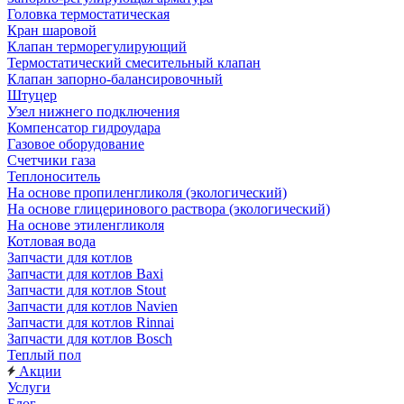
Головка термостатическая
Кран шаровой
Клапан терморегулирующий
Термостатический смесительный клапан
Клапан запорно-балансировочный
Штуцер
Узел нижнего подключения
Компенсатор гидроудара
Газовое оборудование
Счетчики газа
Теплоноситель
На основе пропиленгликоля (экологический)
На основе глицеринового раствора (экологический)
На основе этиленгликоля
Котловая вода
Запчасти для котлов
Запчасти для котлов Baxi
Запчасти для котлов Stout
Запчасти для котлов Navien
Запчасти для котлов Rinnai
Запчасти для котлов Bosch
Теплый пол
Акции
Услуги
Блог