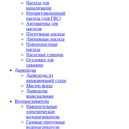
Насосы для
канализации
Рециркуляционный
насосы (для ГВС)
Автоматика для
насосов
Погружные насосы
Дренажные насосы
Поверхностные
насосы
Насосные станции
Оголовки для
скважин
Дымоходы
Дымоходы из
нержавеющей стали
Мастер флеш
Дымоходы
коаксиальные
Водонагреватели
Накопительные
электрические
водонагреватели
Газовые проточные
водонагреватели