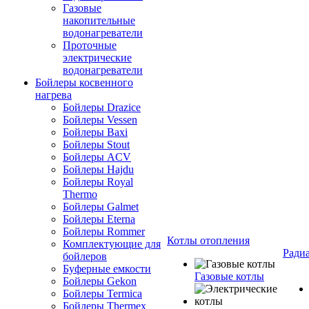
Газовые
накопительные
водонагреватели
Проточные
электрические
водонагреватели
Бойлеры косвенного
нагрева
Бойлеры Drazice
Бойлеры Vessen
Бойлеры Baxi
Бойлеры Stout
Бойлеры ACV
Бойлеры Hajdu
Бойлеры Royal
Thermo
Бойлеры Galmet
Бойлеры Eterna
Бойлеры Rommer
Котлы отопления
Комплектующие для
Ради
бойлеров
Буферные емкости
Газовые котлы
Бойлеры Gekon
Бойлеры Termica
Бойлеры Thermex