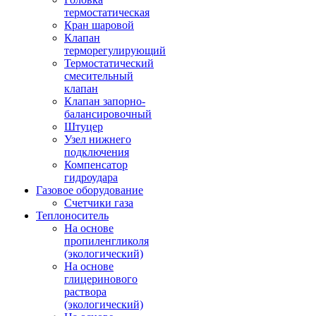
термостатическая
Кран шаровой
Клапан
терморегулирующий
Термостатический
смесительный
клапан
Клапан запорно-
балансировочный
Штуцер
Узел нижнего
подключения
Компенсатор
гидроудара
Газовое оборудование
Счетчики газа
Теплоноситель
На основе
пропиленгликоля
(экологический)
На основе
глицеринового
раствора
(экологический)