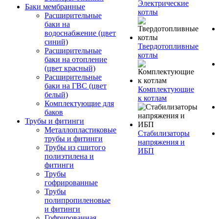
Электрические
Баки мембранные
котлы
Расширительные
баки на
водоснабжение (цвет
синий)
Твердотопливные
Расширительные
котлы
баки на отопление
(цвет красный)
Расширительные
баки на ГВС (цвет
Комплектующие
белый)
к котлам
Комплектующие для
баков
Трубы и фитинги
Металлопластиковые
Стабилизаторы
трубы и фитинги
напряжения и
Трубы из сшитого
ИБП
полиэтилена и
фитинги
Трубы
гофрированные
Трубы
полипропиленовые
и фитинги
Гофрированная