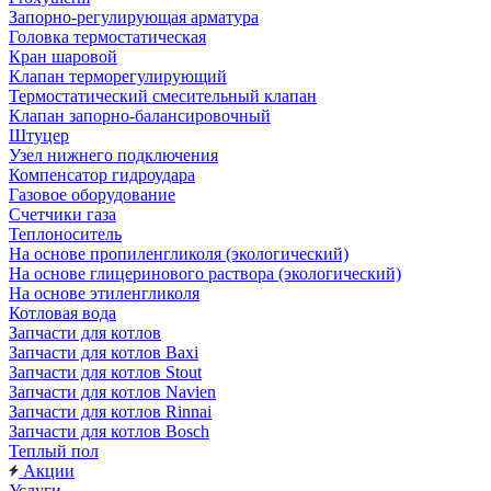
Запорно-регулирующая арматура
Головка термостатическая
Кран шаровой
Клапан терморегулирующий
Термостатический смесительный клапан
Клапан запорно-балансировочный
Штуцер
Узел нижнего подключения
Компенсатор гидроудара
Газовое оборудование
Счетчики газа
Теплоноситель
На основе пропиленгликоля (экологический)
На основе глицеринового раствора (экологический)
На основе этиленгликоля
Котловая вода
Запчасти для котлов
Запчасти для котлов Baxi
Запчасти для котлов Stout
Запчасти для котлов Navien
Запчасти для котлов Rinnai
Запчасти для котлов Bosch
Теплый пол
Акции
Услуги