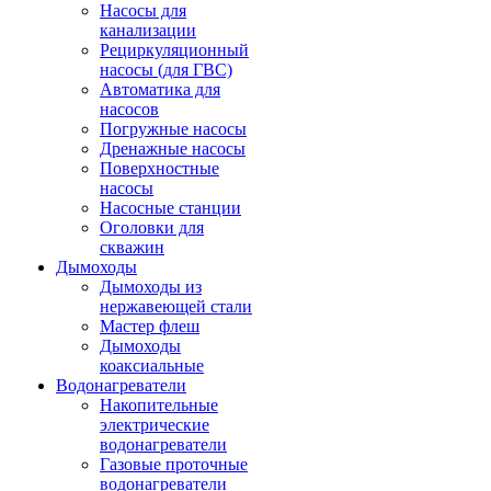
Насосы для
канализации
Рециркуляционный
насосы (для ГВС)
Автоматика для
насосов
Погружные насосы
Дренажные насосы
Поверхностные
насосы
Насосные станции
Оголовки для
скважин
Дымоходы
Дымоходы из
нержавеющей стали
Мастер флеш
Дымоходы
коаксиальные
Водонагреватели
Накопительные
электрические
водонагреватели
Газовые проточные
водонагреватели