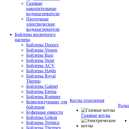
Газовые
накопительные
водонагреватели
Проточные
электрические
водонагреватели
Бойлеры косвенного
нагрева
Бойлеры Drazice
Бойлеры Vessen
Бойлеры Baxi
Бойлеры Stout
Бойлеры ACV
Бойлеры Hajdu
Бойлеры Royal
Thermo
Бойлеры Galmet
Бойлеры Eterna
Бойлеры Rommer
Котлы отопления
Комплектующие для
Ради
бойлеров
Буферные емкости
Газовые котлы
Бойлеры Gekon
Бойлеры Termica
Бойлеры Thermex