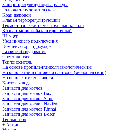
Запорно-регулирующая арматура
Головка термостатическая
Кран шаровой
Клапан терморегулирующий
Термостатический смесительный клапан
Клапан запорно-балансировочный
Штуцер
Узел нижнего подключения
Компенсатор гидроудара
Газовое оборудование
Счетчики газа
Теплоноситель
На основе пропиленгликоля (экологический)
На основе глицеринового раствора (экологический)
На основе этиленгликоля
Котловая вода
Запчасти для котлов
Запчасти для котлов Baxi
Запчасти для котлов Stout
Запчасти для котлов Navien
Запчасти для котлов Rinnai
Запчасти для котлов Bosch
Теплый пол
Акции
Услуги