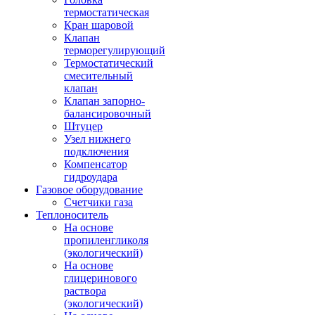
термостатическая
Кран шаровой
Клапан
терморегулирующий
Термостатический
смесительный
клапан
Клапан запорно-
балансировочный
Штуцер
Узел нижнего
подключения
Компенсатор
гидроудара
Газовое оборудование
Счетчики газа
Теплоноситель
На основе
пропиленгликоля
(экологический)
На основе
глицеринового
раствора
(экологический)