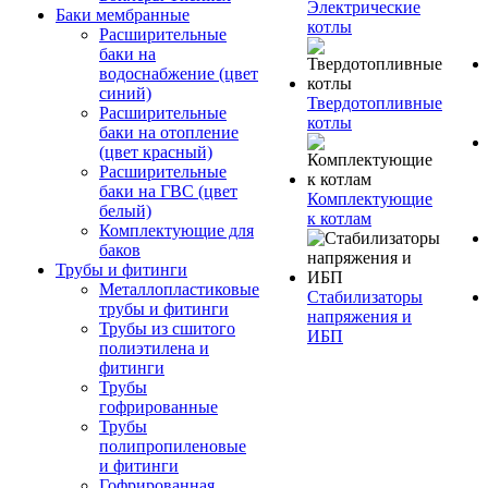
Электрические
Баки мембранные
котлы
Расширительные
баки на
водоснабжение (цвет
синий)
Твердотопливные
Расширительные
котлы
баки на отопление
(цвет красный)
Расширительные
баки на ГВС (цвет
Комплектующие
белый)
к котлам
Комплектующие для
баков
Трубы и фитинги
Металлопластиковые
Стабилизаторы
трубы и фитинги
напряжения и
Трубы из сшитого
ИБП
полиэтилена и
фитинги
Трубы
гофрированные
Трубы
полипропиленовые
и фитинги
Гофрированная