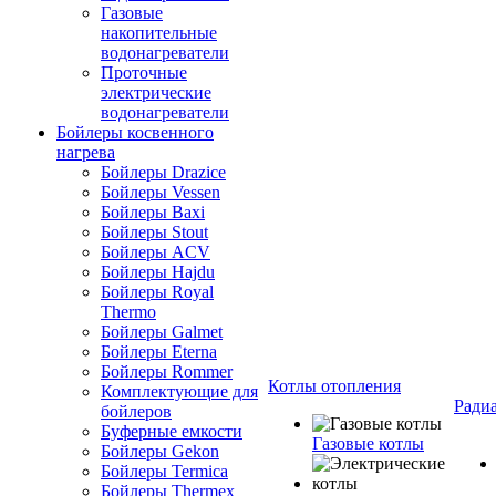
Газовые
накопительные
водонагреватели
Проточные
электрические
водонагреватели
Бойлеры косвенного
нагрева
Бойлеры Drazice
Бойлеры Vessen
Бойлеры Baxi
Бойлеры Stout
Бойлеры ACV
Бойлеры Hajdu
Бойлеры Royal
Thermo
Бойлеры Galmet
Бойлеры Eterna
Бойлеры Rommer
Котлы отопления
Комплектующие для
Ради
бойлеров
Буферные емкости
Газовые котлы
Бойлеры Gekon
Бойлеры Termica
Бойлеры Thermex