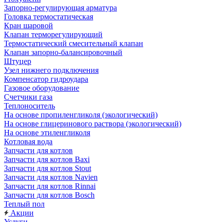
Запорно-регулирующая арматура
Головка термостатическая
Кран шаровой
Клапан терморегулирующий
Термостатический смесительный клапан
Клапан запорно-балансировочный
Штуцер
Узел нижнего подключения
Компенсатор гидроудара
Газовое оборудование
Счетчики газа
Теплоноситель
На основе пропиленгликоля (экологический)
На основе глицеринового раствора (экологический)
На основе этиленгликоля
Котловая вода
Запчасти для котлов
Запчасти для котлов Baxi
Запчасти для котлов Stout
Запчасти для котлов Navien
Запчасти для котлов Rinnai
Запчасти для котлов Bosch
Теплый пол
Акции
Услуги