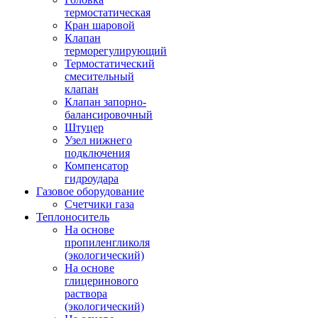
термостатическая
Кран шаровой
Клапан
терморегулирующий
Термостатический
смесительный
клапан
Клапан запорно-
балансировочный
Штуцер
Узел нижнего
подключения
Компенсатор
гидроудара
Газовое оборудование
Счетчики газа
Теплоноситель
На основе
пропиленгликоля
(экологический)
На основе
глицеринового
раствора
(экологический)