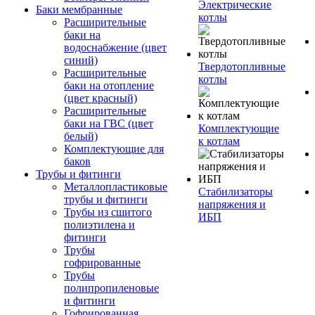
Электрические
Баки мембранные
котлы
Расширительные
баки на
водоснабжение (цвет
синий)
Твердотопливные
Расширительные
котлы
баки на отопление
(цвет красный)
Расширительные
баки на ГВС (цвет
Комплектующие
белый)
к котлам
Комплектующие для
баков
Трубы и фитинги
Металлопластиковые
Стабилизаторы
трубы и фитинги
напряжения и
Трубы из сшитого
ИБП
полиэтилена и
фитинги
Трубы
гофрированные
Трубы
полипропиленовые
и фитинги
Гофрированная