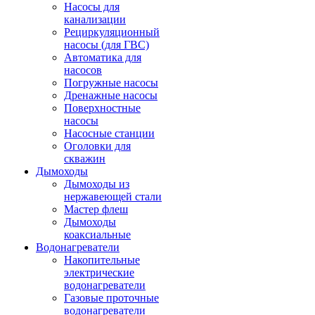
Насосы для
канализации
Рециркуляционный
насосы (для ГВС)
Автоматика для
насосов
Погружные насосы
Дренажные насосы
Поверхностные
насосы
Насосные станции
Оголовки для
скважин
Дымоходы
Дымоходы из
нержавеющей стали
Мастер флеш
Дымоходы
коаксиальные
Водонагреватели
Накопительные
электрические
водонагреватели
Газовые проточные
водонагреватели